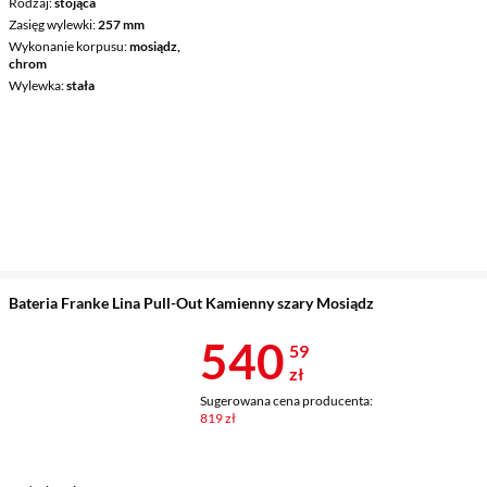
Rodzaj
stojąca
Zasięg wylewki
257 mm
Wykonanie korpusu
mosiądz,
chrom
Wylewka
stała
Bateria Franke Lina Pull-Out Kamienny szary Mosiądz
Cena 540,59 
540
59
zł
Sugerowana cena producenta:
819 zł