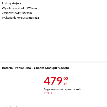
Rodzaj
stojąca
Wysokość wylewki
220 mm
Zasięg wylewki
220 mm
Wykonanie korpusu
mosiądz
Bateria Franke Lina L Chrom Mosiądz/Chrom
Cena 479 zł
479
00
zł
Sugerowana cena producenta:
759 zł