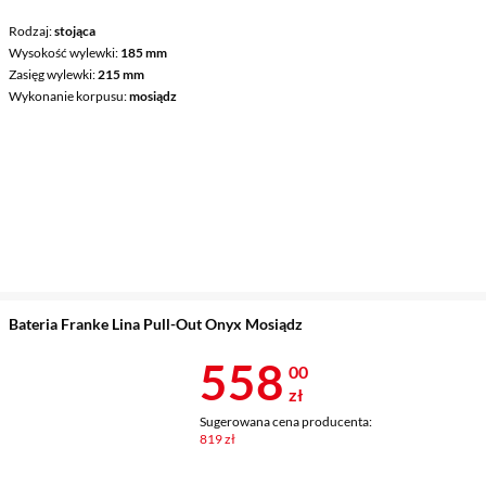
Rodzaj
stojąca
Wysokość wylewki
185 mm
Zasięg wylewki
215 mm
Wykonanie korpusu
mosiądz
Bateria Franke Lina Pull-Out Onyx Mosiądz
Cena 558 zł
558
00
zł
Sugerowana cena producenta:
819 zł