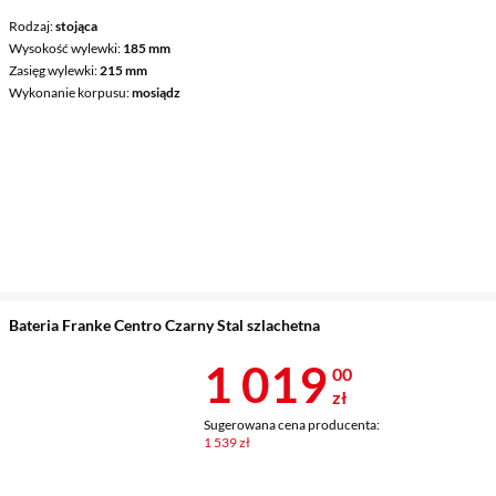
Rodzaj
stojąca
Wysokość wylewki
185 mm
Zasięg wylewki
215 mm
Wykonanie korpusu
mosiądz
Bateria Franke Centro Czarny Stal szlachetna
Cena 1 019 z
1 019
00
zł
Sugerowana cena producenta:
1 539 zł