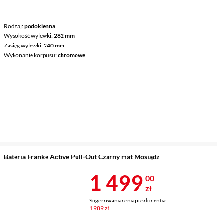
Rodzaj
podokienna
Wysokość wylewki
282 mm
Zasięg wylewki
240 mm
Wykonanie korpusu
chromowe
Bateria Franke Active Pull-Out Czarny mat Mosiądz
Cena 1 499 z
1 499
00
zł
Sugerowana cena producenta:
1 989 zł