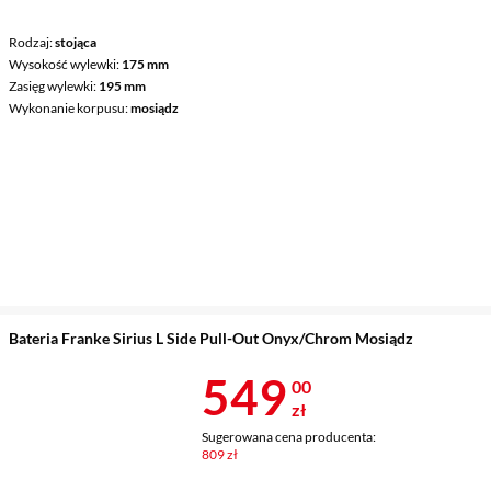
Rodzaj
stojąca
Wysokość wylewki
175 mm
Zasięg wylewki
195 mm
Wykonanie korpusu
mosiądz
Bateria Franke Sirius L Side Pull-Out Onyx/Chrom Mosiądz
Cena 549 zł
549
00
zł
Sugerowana cena producenta:
809 zł