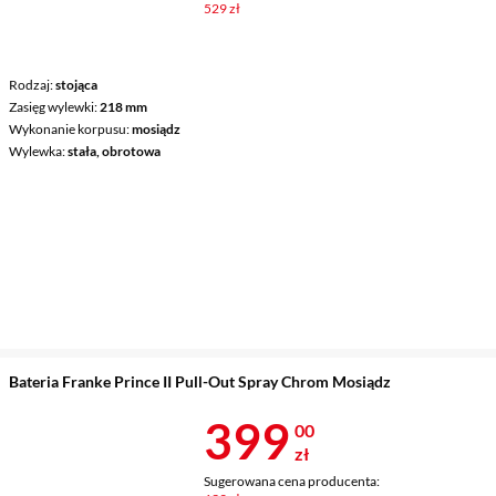
529 zł
Rodzaj
stojąca
Zasięg wylewki
218 mm
Wykonanie korpusu
mosiądz
Wylewka
stała, obrotowa
Bateria Franke Prince II Pull-Out Spray Chrom Mosiądz
Cena 399 zł
399
00
zł
Sugerowana cena producenta: