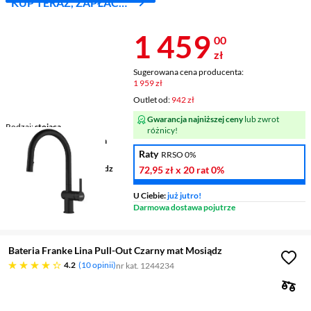
KUP TERAZ, ZAPŁAĆ
ZA 30 DNI
Cena 1 459 z
1 459
00
zł
Sugerowana cena producenta:
1 959 zł
Outlet od:
942 zł
Gwarancja najniższej ceny
lub zwrot
Rodzaj
stojąca
różnicy!
Wysokość wylewki
189 mm
Raty
Zasięg wylewki
227 mm
RRSO 0%
Wykonanie korpusu
mosiądz
72,95 zł
x 20 rat
0%
U Ciebie:
już jutro!
Darmowa dostawa pojutrze
Bateria Franke Lina Pull-Out Czarny mat Mosiądz
4.2 gwiazdek
4.2
10 opinii
nr kat. 1244234