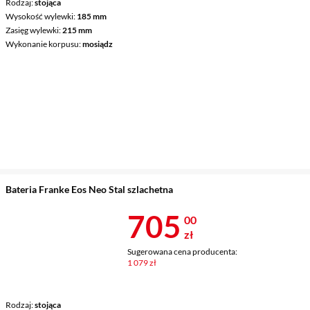
Rodzaj
stojąca
Wysokość wylewki
185 mm
Zasięg wylewki
215 mm
Wykonanie korpusu
mosiądz
Bateria Franke Eos Neo Stal szlachetna
Cena 705 zł
705
00
zł
Sugerowana cena producenta:
1 079 zł
Rodzaj
stojąca