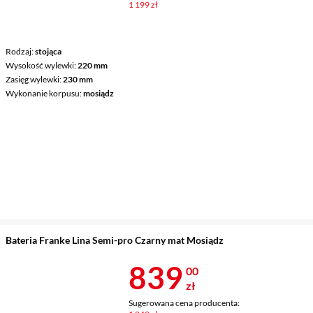
1 199 zł
Rodzaj
stojąca
Wysokość wylewki
220 mm
Zasięg wylewki
230 mm
Wykonanie korpusu
mosiądz
Bateria Franke Lina Semi-pro Czarny mat Mosiądz
Cena 839 zł
839
00
zł
Sugerowana cena producenta: