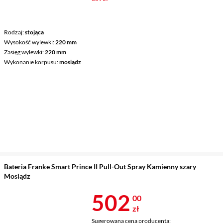
Rodzaj
stojąca
Wysokość wylewki
220 mm
Zasięg wylewki
220 mm
Wykonanie korpusu
mosiądz
Bateria Franke Smart Prince II Pull-Out Spray Kamienny szary
Mosiądz
Cena 502 zł
502
00
zł
Sugerowana cena producenta: