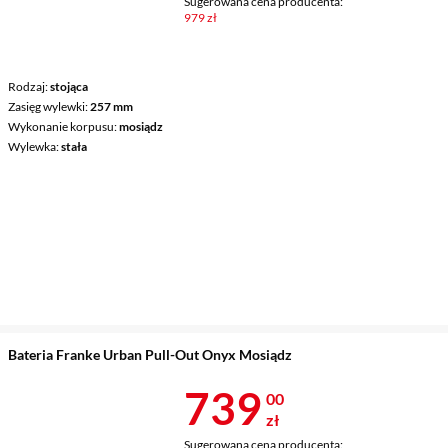
Sugerowana cena producenta:
979 zł
Rodzaj
stojąca
Zasięg wylewki
257 mm
Wykonanie korpusu
mosiądz
Wylewka
stała
Bateria Franke Urban Pull-Out Onyx Mosiądz
Cena 739 zł
739
00
zł
Sugerowana cena producenta: