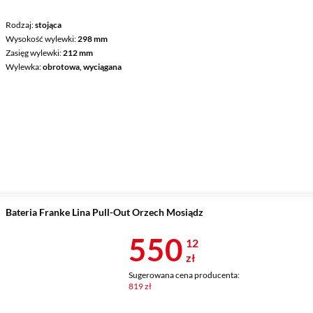
Rodzaj
stojąca
Wysokość wylewki
298 mm
Zasięg wylewki
212 mm
Wylewka
obrotowa, wyciągana
Bateria Franke Lina Pull-Out Orzech Mosiądz
Cena 550,12 
550
12
zł
Sugerowana cena producenta:
819 zł