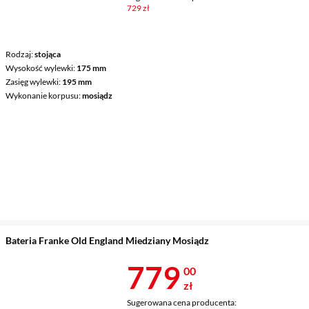
729 zł
Rodzaj
stojąca
Wysokość wylewki
175 mm
Zasięg wylewki
195 mm
Wykonanie korpusu
mosiądz
Bateria Franke Old England Miedziany Mosiądz
Cena 779 zł
779
00
zł
Sugerowana cena producenta: