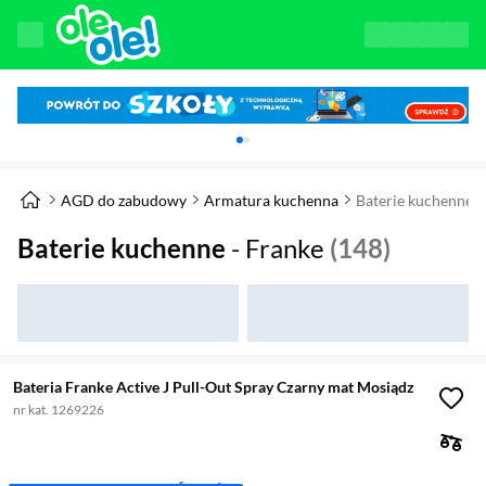
Karuzela z banerami, aktualny element 1 z 
AGD do zabudowy
Armatura kuchenna
Baterie kuchenne
Baterie kuchenne
- Franke
(148)
Bateria Franke Active J Pull-Out Spray Czarny mat Mosiądz
nr kat. 1269226