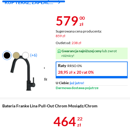
KUP TERAZ, ZAPŁAĆ
ZA 30 DNI
Cena 579 zł
579
00
zł
Sugerowana cena producenta:
859 zł
Outlet od:
238 zł
Gwarancja najniższej ceny
lub zwrot
(+6)
różnicy!
Rodzaj
stojąca
Raty
RRSO 0%
Wysokość wylewki
185 mm
28,95 zł
x 20 rat
0%
Zasięg wylewki
215 mm
Wykonanie korpusu
mosiądz
U Ciebie:
już jutro!
Darmowa dostawa pojutrze
Bateria Franke Lina Pull-Out Chrom Mosiądz/Chrom
Cena 464,22 
464
22
zł