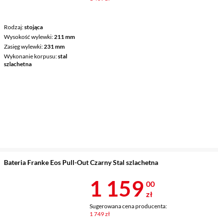
Rodzaj
stojąca
Wysokość wylewki
211 mm
Zasięg wylewki
231 mm
Wykonanie korpusu
stal
szlachetna
Bateria Franke Eos Pull-Out Czarny Stal szlachetna
Cena 1 159 z
1 159
00
zł
Sugerowana cena producenta:
1 749 zł