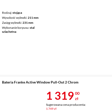
Rodzaj
stojąca
Wysokość wylewki
211 mm
Zasięg wylewki
231 mm
Wykonanie korpusu
stal
szlachetna
Bateria Franke Active Window Pull-Out 2 Chrom
Cena 1 319 z
1 319
00
zł
Sugerowana cena producenta:
1 749 zł