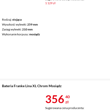
1 129 zł
Rodzaj
stojąca
Wysokość wylewki
259 mm
Zasięg wylewki
210 mm
Wykonanie korpusu
mosiądz
Bateria Franke Lina XL Chrom Mosiądz
Cena 356,40 
356
40
zł
Sugerowana cena producenta: