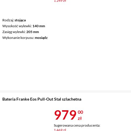
1 249 zł
Rodzaj
stojąca
Wysokość wylewki
140 mm
Zasięg wylewki
205 mm
Wykonanie korpusu
mosiądz
Bateria Franke Eos Pull-Out Stal szlachetna
Cena 979 zł
979
00
zł
Sugerowana cena producenta:
1 469 zł