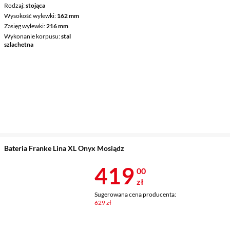
Rodzaj
stojąca
Wysokość wylewki
162 mm
Zasięg wylewki
216 mm
Wykonanie korpusu
stal
szlachetna
Bateria Franke Lina XL Onyx Mosiądz
Cena 419 zł
419
00
zł
Sugerowana cena producenta:
629 zł