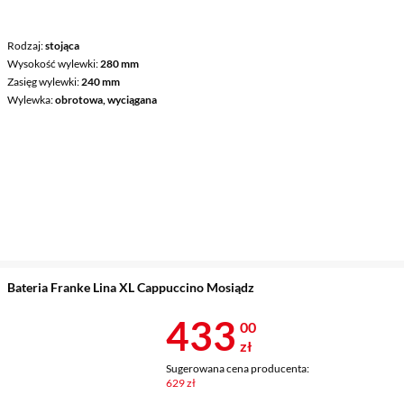
Rodzaj
stojąca
Wysokość wylewki
280 mm
Zasięg wylewki
240 mm
Wylewka
obrotowa, wyciągana
Bateria Franke Lina XL Cappuccino Mosiądz
Cena 433 zł
433
00
zł
Sugerowana cena producenta:
629 zł