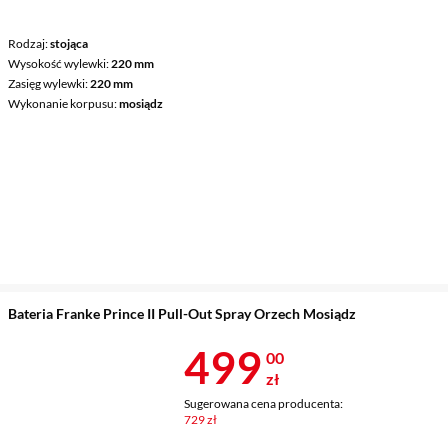
Rodzaj
stojąca
Wysokość wylewki
220 mm
Zasięg wylewki
220 mm
Wykonanie korpusu
mosiądz
Bateria Franke Prince II Pull-Out Spray Orzech Mosiądz
Cena 499 zł
499
00
zł
Sugerowana cena producenta:
729 zł