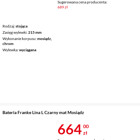
Sugerowana cena producenta:
689 zł
Rodzaj
stojąca
Zasięg wylewki
215 mm
Wykonanie korpusu
mosiądz,
chrom
Wylewka
wyciągana
Bateria Franke Lina L Czarny mat Mosiądz
Cena 664 zł
664
00
zł