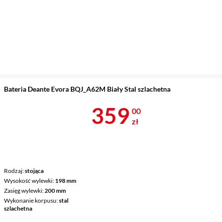
Bateria Deante Evora BQJ_A62M Biały Stal szlachetna
Cena 359 zł
359
00
zł
Rodzaj
stojąca
Wysokość wylewki
198 mm
Zasięg wylewki
200 mm
Wykonanie korpusu
stal
szlachetna