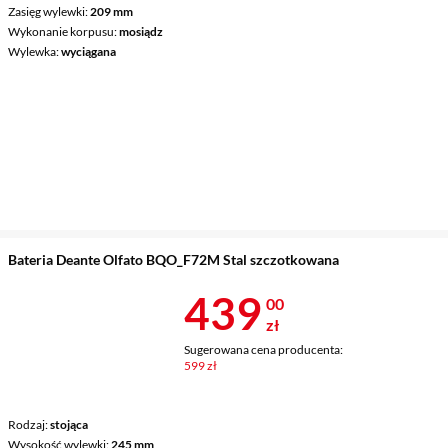
Zasięg wylewki
209 mm
Wykonanie korpusu
mosiądz
Wylewka
wyciągana
Bateria Deante Olfato BQO_F72M Stal szczotkowana
Cena 439 zł
439
00
zł
Sugerowana cena producenta:
599 zł
Rodzaj
stojąca
Wysokość wylewki
245 mm