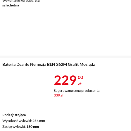
Wykonanie korpusu
stal
szlachetna
Bateria Deante Nemezja BEN 262M Grafit Mosiądz
Cena 229 zł
229
00
zł
Sugerowana cena producenta:
339 zł
Rodzaj
stojąca
Wysokość wylewki
254 mm
Zasięg wylewki
180 mm