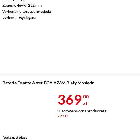
Zasięg wylewki
232 mm
Wykonanie korpusu
mosiądz
Wylewka
wyciągana
Bateria Deante Aster BCA A73M Biały Mosiądz
Cena 369 zł
369
00
zł
Sugerowana cena producenta:
729 zł
Rodzaj
stojąca