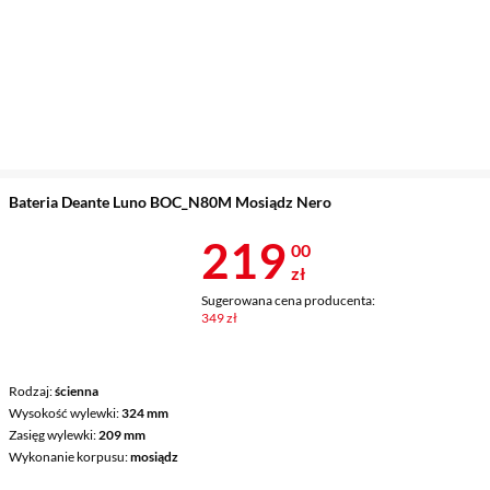
Bateria Deante Luno BOC_N80M Mosiądz Nero
Cena 219 zł
219
00
zł
Sugerowana cena producenta:
349 zł
Rodzaj
ścienna
Wysokość wylewki
324 mm
Zasięg wylewki
209 mm
Wykonanie korpusu
mosiądz