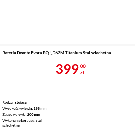
Bateria Deante Evora BQJ_D62M Titanium Stal szlachetna
Cena 399 zł
399
00
zł
Rodzaj
stojąca
Wysokość wylewki
198 mm
Zasięg wylewki
200 mm
Wykonanie korpusu
stal
szlachetna