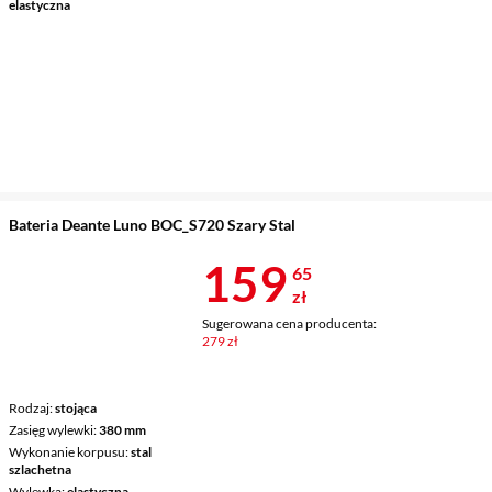
elastyczna
Bateria Deante Luno BOC_S720 Szary Stal
Cena 159,65 
159
65
zł
Sugerowana cena producenta:
279 zł
Rodzaj
stojąca
Zasięg wylewki
380 mm
Wykonanie korpusu
stal
szlachetna
Wylewka
elastyczna