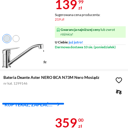
Cena 139,99 
139
99
zł
Sugerowana cena producenta:
219 zł
Gwarancja najniższej ceny
lub zwrot
różnicy!
U Ciebie:
już jutro!
Rodzaj
stojąca
Darmowa dostawa 10 sie. (poniedziałek)
Wysokość wylewki
130 mm
Zasięg wylewki
227 mm
Wykonanie korpusu
mosiądz
Bateria Deante Aster NERO BCA N73M Nero Mosiądz
nr kat. 1299146
KUP TERAZ, ZAPŁAĆ
ZA 30 DNI
Cena 359 zł
359
00
zł