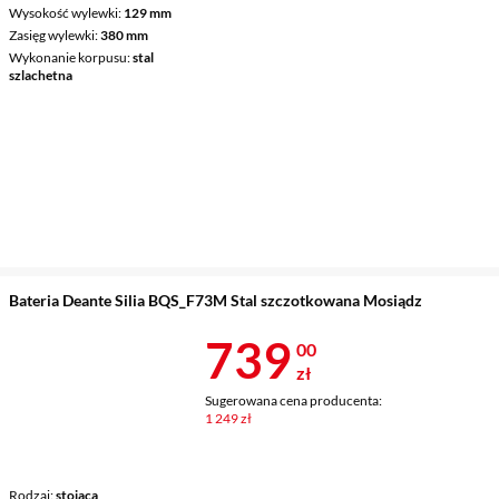
Wysokość wylewki
129 mm
Zasięg wylewki
380 mm
Wykonanie korpusu
stal
szlachetna
Bateria Deante Silia BQS_F73M Stal szczotkowana Mosiądz
Cena 739 zł
739
00
zł
Sugerowana cena producenta:
1 249 zł
Rodzaj
stojąca