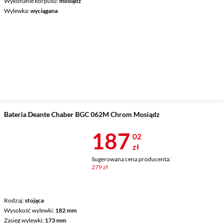
Wykonanie korpusu
mosiądz
Wylewka
wyciągana
Bateria Deante Chaber BGC 062M Chrom Mosiądz
Cena 187,02 
187
02
zł
Sugerowana cena producenta:
279 zł
Rodzaj
stojąca
Wysokość wylewki
182 mm
Zasięg wylewki
173 mm