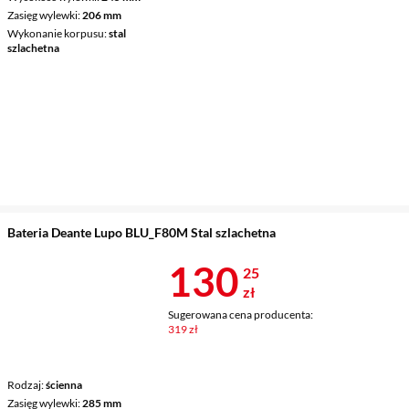
Zasięg wylewki
206 mm
Wykonanie korpusu
stal
szlachetna
Bateria Deante Lupo BLU_F80M Stal szlachetna
Cena 130,25 
130
25
zł
Sugerowana cena producenta:
319 zł
Rodzaj
ścienna
Zasięg wylewki
285 mm