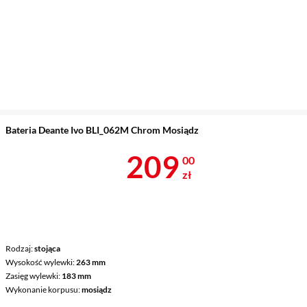
Bateria Deante Ivo BLI_062M Chrom Mosiądz
Cena 209 zł
209
00
zł
Rodzaj
stojąca
Wysokość wylewki
263 mm
Zasięg wylewki
183 mm
Wykonanie korpusu
mosiądz