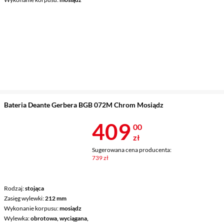
Bateria Deante Gerbera BGB 072M Chrom Mosiądz
Cena 409 zł
409
00
zł
Sugerowana cena producenta:
739 zł
Rodzaj
stojąca
Zasięg wylewki
212 mm
Wykonanie korpusu
mosiądz
Wylewka
obrotowa, wyciągana,