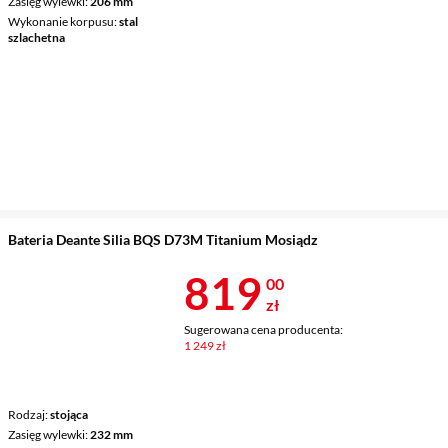
Zasięg wylewki
206 mm
Wykonanie korpusu
stal
szlachetna
Bateria Deante Silia BQS D73M Titanium Mosiądz
Cena 819 zł
819
00
zł
Sugerowana cena producenta:
1 249 zł
Rodzaj
stojąca
Zasięg wylewki
232 mm