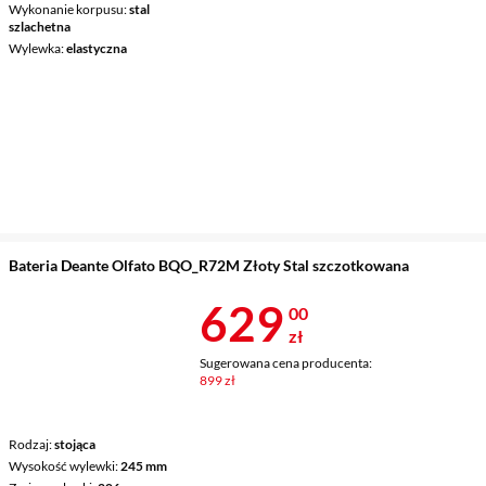
Wykonanie korpusu
stal
szlachetna
Wylewka
elastyczna
Bateria Deante Olfato BQO_R72M Złoty Stal szczotkowana
Cena 629 zł
629
00
zł
Sugerowana cena producenta:
899 zł
Rodzaj
stojąca
Wysokość wylewki
245 mm