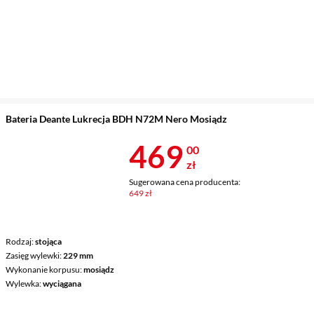
Bateria Deante Lukrecja BDH N72M Nero Mosiądz
Cena 469 zł
469
00
zł
Sugerowana cena producenta:
649 zł
Rodzaj
stojąca
Zasięg wylewki
229 mm
Wykonanie korpusu
mosiądz
Wylewka
wyciągana