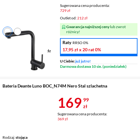
Sugerowana cena producenta:
729 zł
Outlet od:
212 zł
Gwarancja najniższej ceny
lub zwrot
różnicy!
Rodzaj
stojąca
Raty
RRSO 0%
Zasięg wylewki
209 mm
17,95 zł
x 20 rat
0%
Wykonanie korpusu
mosiądz
Wylewka
wyciągana
U Ciebie:
już jutro!
Darmowa dostawa 10 sie. (poniedziałek)
Bateria Deante Luno BOC_N74M Nero Stal szlachetna
Cena 169,99 
169
99
zł
Sugerowana cena producenta:
369 zł
Rodzaj
stojąca