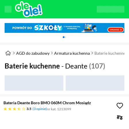
Karuzela z banerami, aktualny element 1 z 
AGD do zabudowy
Armatura kuchenna
Baterie kuchenne
Baterie kuchenne
- Deante
(107)
Bateria Deante Boro BMO 060M Chrom Mosiądz
3.5 gwiazdek
3.5
3 opinie
nr kat. 1213099