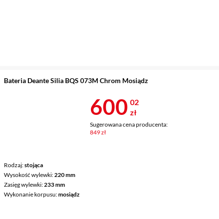
Bateria Deante Silia BQS 073M Chrom Mosiądz
Cena 600,02 
600
02
zł
Sugerowana cena producenta:
849 zł
Rodzaj
stojąca
Wysokość wylewki
220 mm
Zasięg wylewki
233 mm
Wykonanie korpusu
mosiądz