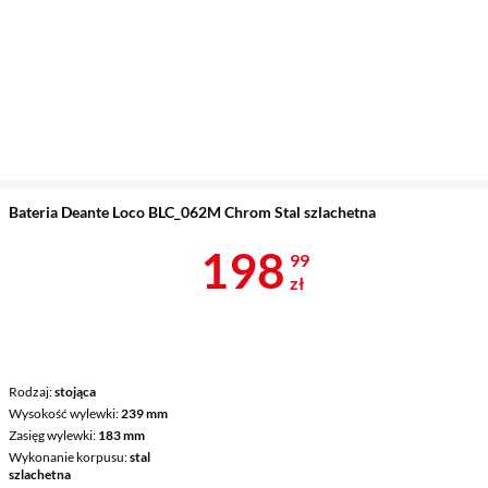
Bateria Deante Loco BLC_062M Chrom Stal szlachetna
Cena 198,99 
198
99
zł
Rodzaj
stojąca
Wysokość wylewki
239 mm
Zasięg wylewki
183 mm
Wykonanie korpusu
stal
szlachetna