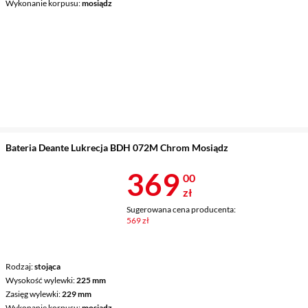
Wykonanie korpusu
mosiądz
Bateria Deante Lukrecja BDH 072M Chrom Mosiądz
Cena 369 zł
369
00
zł
Sugerowana cena producenta:
569 zł
Rodzaj
stojąca
Wysokość wylewki
225 mm
Zasięg wylewki
229 mm
Wykonanie korpusu
mosiądz