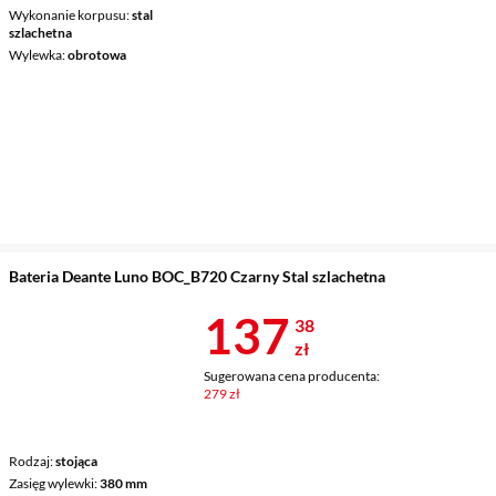
Wykonanie korpusu
stal
szlachetna
Wylewka
obrotowa
Bateria Deante Luno BOC_B720 Czarny Stal szlachetna
Cena 137,38 
137
38
zł
Sugerowana cena producenta:
279 zł
Rodzaj
stojąca
Zasięg wylewki
380 mm