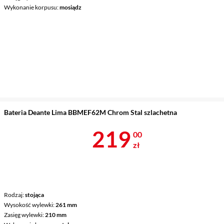
Wykonanie korpusu
mosiądz
Bateria Deante Lima BBMEF62M Chrom Stal szlachetna
Cena 219 zł
219
00
zł
Rodzaj
stojąca
Wysokość wylewki
261 mm
Zasięg wylewki
210 mm