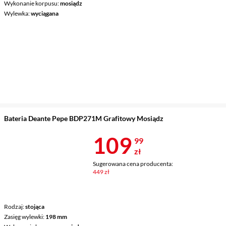
Wykonanie korpusu
mosiądz
Wylewka
wyciągana
Bateria Deante Pepe BDP271M Grafitowy Mosiądz
Cena 109,99 
109
99
zł
Sugerowana cena producenta:
449 zł
Rodzaj
stojąca
Zasięg wylewki
198 mm