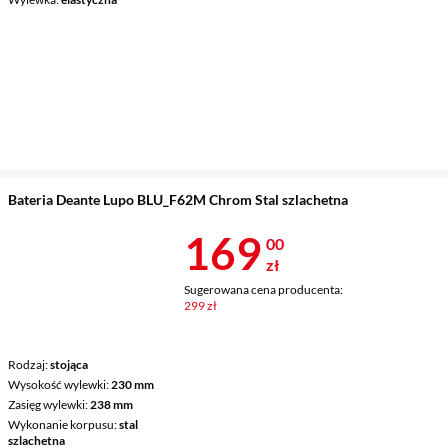
Bateria Deante Lupo BLU_F62M Chrom Stal szlachetna
Cena 169 zł
169
00
zł
Sugerowana cena producenta:
299 zł
Rodzaj
stojąca
Wysokość wylewki
230 mm
Zasięg wylewki
238 mm
Wykonanie korpusu
stal
szlachetna