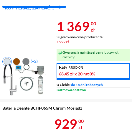
KUP TERAZ, ZAPŁAĆ
ZA 30 DNI
Cena 1 369 z
1 369
00
zł
Sugerowana cena producenta:
1 999 zł
Gwarancja najniższej ceny
lub zwrot
różnicy!
(+2)
Raty
RRSO 0%
Rodzaj
stojąca
68,45 zł
x 20 rat
0%
Wysokość wylewki
217 mm
Zasięg wylewki
225 mm
U Ciebie:
do 14 dni roboczych
Wykonanie korpusu
stal
Darmowa dostawa
szlachetna
Bateria Deante BCHF065M Chrom Mosiądz
Cena 929 zł
929
00
zł