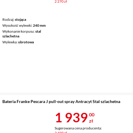
2 270 zł
Rodzaj
stojąca
Wysokość wylewki
240 mm
Wykonanie korpusu
stal
szlachetna
Wylewka
obrotowa
Bateria Franke Pescara J pull-out spray Antracyt Stal szlachetna
Cena 1 939 z
1 939
00
zł
Sugerowana cena producenta:
2 499 zł