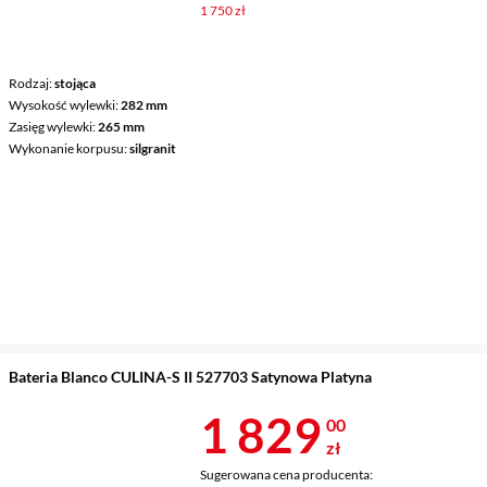
1 750 zł
Rodzaj
stojąca
Wysokość wylewki
282 mm
Zasięg wylewki
265 mm
Wykonanie korpusu
silgranit
Bateria Blanco CULINA-S II 527703 Satynowa Platyna
Cena 1 829 z
1 829
00
zł
Sugerowana cena producenta: