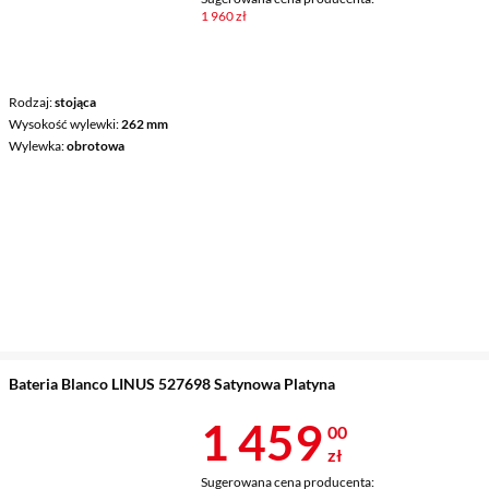
1 960 zł
Rodzaj
stojąca
Wysokość wylewki
262 mm
Wylewka
obrotowa
Bateria Blanco LINUS 527698 Satynowa Platyna
Cena 1 459 z
1 459
00
zł
Sugerowana cena producenta: