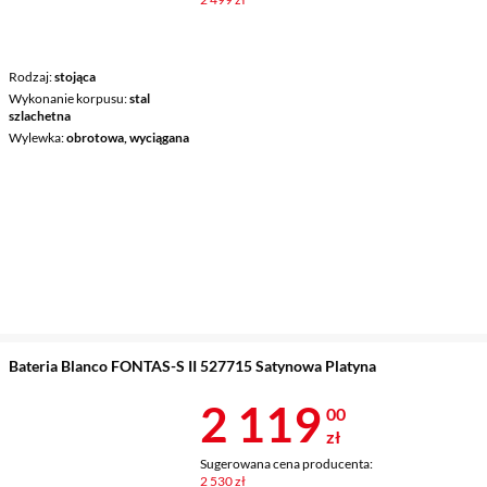
Rodzaj
stojąca
Wykonanie korpusu
stal
szlachetna
Wylewka
obrotowa, wyciągana
Bateria Blanco FONTAS-S II 527715 Satynowa Platyna
Cena 2 119 z
2 119
00
zł
Sugerowana cena producenta:
2 530 zł