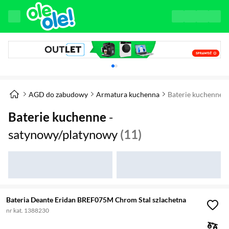
Karuzela z banerami, aktualny element 1 z 
AGD do zabudowy
Armatura kuchenna
Baterie kuchenne
Baterie kuchenne
-
satynowy/platynowy
(11)
Bateria Deante Eridan BREF075M Chrom Stal szlachetna
nr kat. 1388230