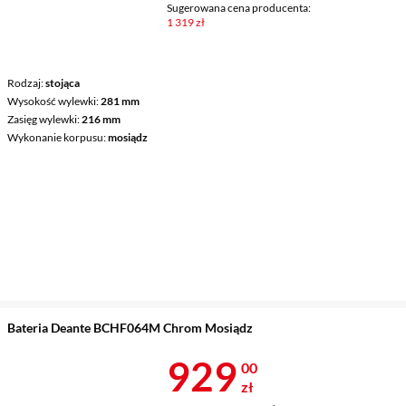
Sugerowana cena producenta:
1 319 zł
Rodzaj
stojąca
Wysokość wylewki
281 mm
Zasięg wylewki
216 mm
Wykonanie korpusu
mosiądz
Bateria Deante BCHF064M Chrom Mosiądz
Cena 929 zł
929
00
zł