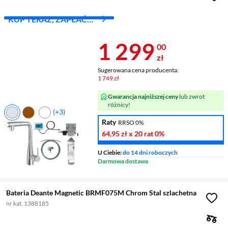
KUP TERAZ, ZAPŁAĆ
ZA 30 DNI
Cena 1 299 z
1 299
00
zł
Sugerowana cena producenta:
1 749 zł
Gwarancja najniższej ceny
lub zwrot
różnicy!
(+3)
Raty
RRSO 0%
Rodzaj
stojąca
64,95 zł
x 20 rat
0%
Wysokość wylewki
285 mm
Zasięg wylewki
213 mm
U Ciebie:
do 14 dni roboczych
Wykonanie korpusu
stal
Darmowa dostawa
szlachetna
Bateria Deante Magnetic BRMF075M Chrom Stal szlachetna
nr kat. 1388185