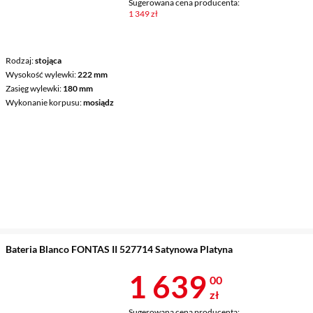
Sugerowana cena producenta:
1 349 zł
Rodzaj
stojąca
Wysokość wylewki
222 mm
Zasięg wylewki
180 mm
Wykonanie korpusu
mosiądz
Bateria Blanco FONTAS II 527714 Satynowa Platyna
Cena 1 639 z
1 639
00
zł
Sugerowana cena producenta: