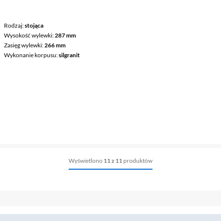
Rodzaj
stojąca
Wysokość wylewki
287 mm
Zasięg wylewki
266 mm
Wykonanie korpusu
silgranit
Wyświetlono
11 z 11
produktów