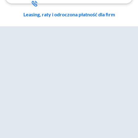
Leasing, raty i odroczona płatność dla firm
Zostałeś przeniesiony do sekcji akcesoriów