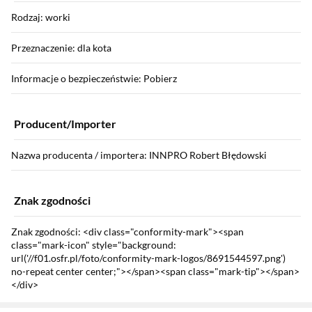
Rodzaj: worki
Przeznaczenie: dla kota
Informacje o bezpieczeństwie: Pobierz
Producent/Importer
Nazwa producenta / importera: INNPRO Robert Błędowski
Znak zgodności
Znak zgodności: <div class="conformity-mark"><span
class="mark-icon" style="background:
url('//f01.osfr.pl/foto/conformity-mark-logos/8691544597.png')
no-repeat center center;"></span><span class="mark-tip"></span>
</div>
Sekcja pominięta
Zostałeś przeniesiony do opinii
Zostałeś przeniesiony do pytań i odpowiedzi