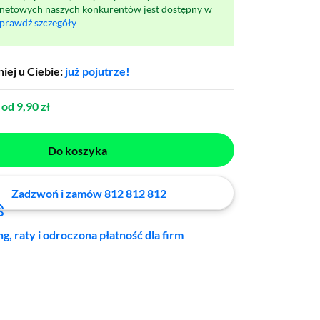
rnetowych naszych konkurentów jest dostępny w
prawdź szczegóły
iej u Ciebie:
już pojutrze!
od 9,90 zł
Do koszyka
Zadzwoń i zamów 812 812 812
ng, raty i odroczona płatność dla firm