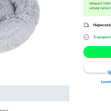
sklepach inte
niższej cenie
S
Najwcześn
Transport 
Leasi
erwuj