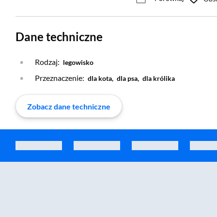
Dane techniczne
Rodzaj:
legowisko
Przeznaczenie:
dla kota,
dla psa,
dla królika
Zobacz dane techniczne
Zostałeś przeniesiony do sekcji akcesoriów