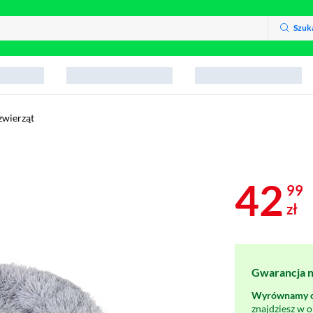
Szuk
zwierząt
42
99
zł
Gwarancja na
Wyrównamy ce
znajdziesz w 