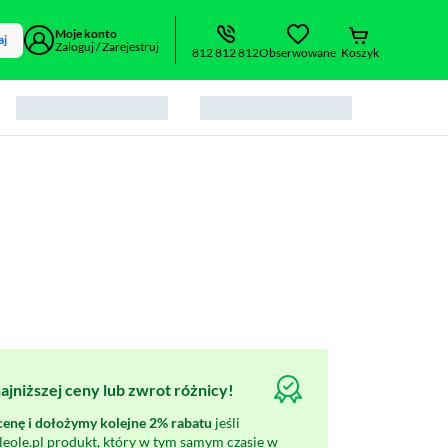
Moje konto
aj
Zaloguj / Zarejestruj
812 812 812
Obserwowane
Koszyk
jniższej ceny lub zwrot różnicy!
nę i dołożymy kolejne 2% rabatu
jeśli
oleole.pl produkt, który w tym samym czasie w