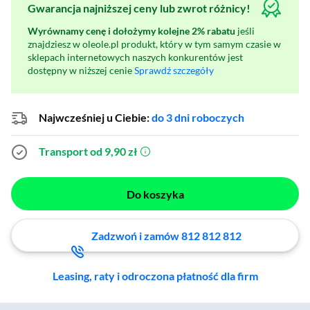
Gwarancja najniższej ceny lub zwrot różnicy!
Wyrównamy cenę i dołożymy kolejne 2% rabatu
jeśli
znajdziesz w oleole.pl produkt, który w tym samym czasie w
sklepach internetowych naszych konkurentów jest
dostępny w niższej cenie
Sprawdź szczegóły
Najwcześniej u Ciebie:
do 3 dni roboczych
Transport od 9,90 zł
(otworzy się w nowym oknie)
Do koszyka
Zadzwoń i zamów 812 812 812
Leasing, raty i odroczona płatność dla firm
Zostałeś przeniesiony do sekcji akcesoriów