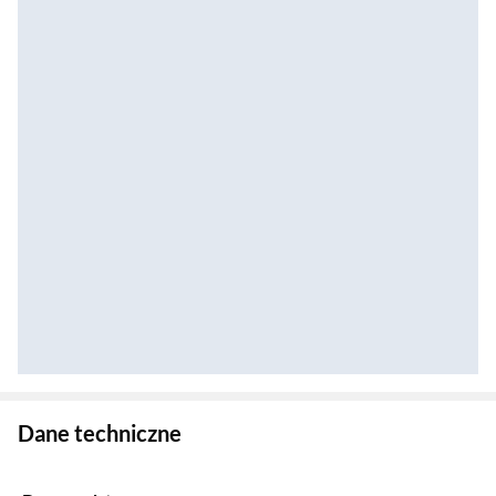
Zostałeś przeniesiony do danych technicznych produktu
Dane techniczne