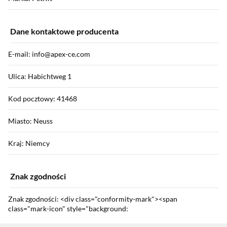
Dane kontaktowe producenta
E-mail: info@apex-ce.com
Ulica: Habichtweg 1
Kod pocztowy: 41468
Miasto: Neuss
Kraj: Niemcy
Znak zgodności
Znak zgodności: <div class="conformity-mark"><span
class="mark-icon" style="background:
url('//f01.osfr.pl/foto/conformity-mark-logos/8691544597.png')
Sekcja pominięta