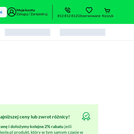
Moje konto
aj
Zaloguj / Zarejestruj
812 812 812
Obserwowane
Koszyk
jniższej ceny lub zwrot różnicy!
nę i dołożymy kolejne 2% rabatu
jeśli
oleole.pl produkt, który w tym samym czasie w