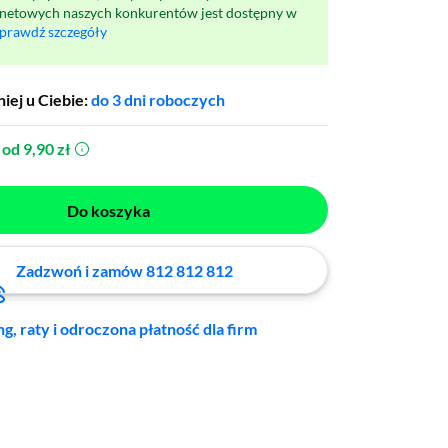
rnetowych naszych konkurentów jest dostępny w
prawdź szczegóły
iej u Ciebie:
do 3 dni roboczych
od 9,90 zł
(otworzy się w nowym oknie)
Do koszyka
Zadzwoń i zamów 812 812 812
ng, raty i odroczona płatność dla firm