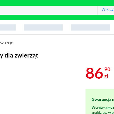
Szuk
zwierząt
y dla zwierząt
86
90
zł
Gwarancja na
Wyrównamy ce
znajdziesz w 