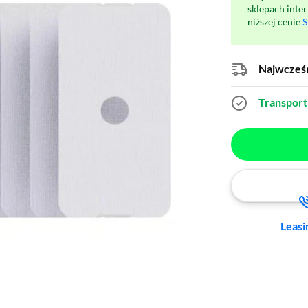
sklepach inte
niższej cenie
S
Najwcześn
Transport 
Leasi