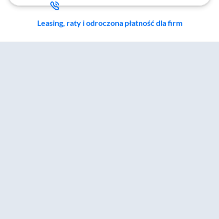
Leasing, raty i odroczona płatność dla firm
Zostałeś przeniesiony do sekcji akcesoriów