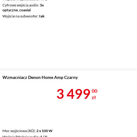
Cyfrowe wejścia audio
3x
optyczne, coaxial
Wyjście na subwoofer
tak
Wzmacniacz Denon Home Amp Czarny
Cena 3 499 z
3 499
00
zł
Moc wyjściowa (8Ω)
2 x 100 W
Wejścia/Wyjścia audio
1 / 0