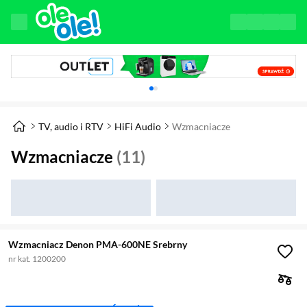
Karuzela z banerami, aktualny element 1 z 
TV, audio i RTV
HiFi Audio
Wzmacniacze
Wzmacniacze
(11)
Wzmacniacz Denon PMA-600NE Srebrny
nr kat. 1200200