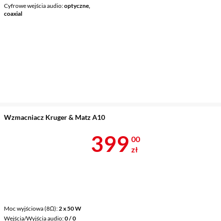
Cyfrowe wejścia audio
optyczne,
coaxial
Wzmacniacz Kruger & Matz A10
Cena 399 zł
399
00
zł
Moc wyjściowa (8Ω)
2 x 50 W
Wejścia/Wyjścia audio
0 / 0