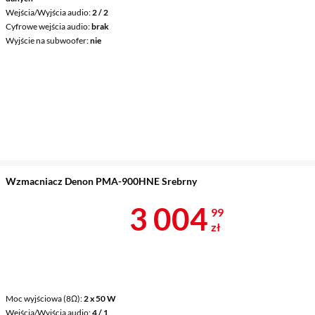
Wejścia/Wyjścia audio
2 / 2
Cyfrowe wejścia audio
brak
Wyjście na subwoofer
nie
Wzmacniacz Denon PMA-900HNE Srebrny
Cena 3 004,9
3 004
99
zł
Moc wyjściowa (8Ω)
2 x 50 W
Wejścia/Wyjścia audio
4 / 1