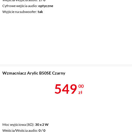
Cyfrowe wejścia audio
optyczne
Wyjście na subwoofer
tak
Wzmacniacz Arylic B50SE Czarny
Cena 549 zł
549
00
zł
Moc wyjściowa (8Ω)
30 x 2 W
Wejścia/Wyjścia audio
0 / 0