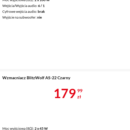
Wejścia/Wyjścia audio
6 / 1
Cyfrowe wejścia audio
brak
Wyjście na subwoofer
nie
Wzmacniacz BlitzWolf AS-22 Czarny
Cena 179,99 
179
99
zł
Moc wyjściowa (8Ω)
2 x 45 W