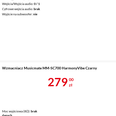
Wejścia/Wyjścia audio
0 / 1
Cyfrowe wejścia audio
brak
Wyjście na subwoofer
nie
Wzmacniacz Musicmate MM-SC700 HarmonyVibe Czarny
Cena 279 zł
279
00
zł
Moc wyjściowa (8Ω)
brak
danych