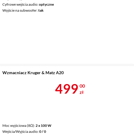
Cyfrowe wejścia audio
optyczne
Wyjście na subwoofer
tak
Wzmacniacz Kruger & Matz A20
Cena 499 zł
499
00
zł
Moc wyjściowa (8Ω)
2 x 100 W
Wejścia/Wyjścia audio
0 / 0