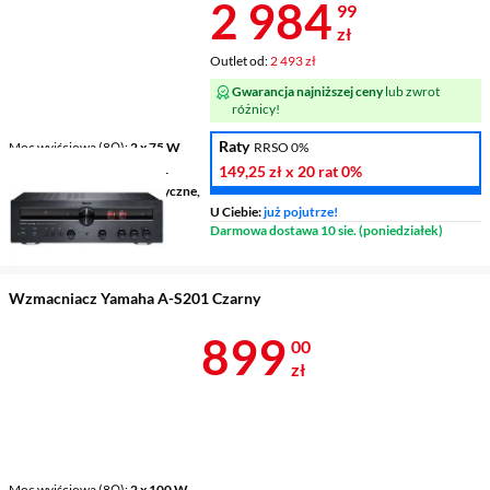
Cena 2 984,9
2 984
99
zł
Outlet od:
2 493 zł
Gwarancja najniższej ceny
lub zwrot
różnicy!
Raty
Moc wyjściowa (8Ω)
2 x 75 W
RRSO 0%
Wejścia/Wyjścia audio
6 / 1
149,25 zł
x 20 rat
0%
Cyfrowe wejścia audio
optyczne,
coaxial
U Ciebie:
już pojutrze!
Wyjście na subwoofer
nie
Darmowa dostawa 10 sie. (poniedziałek)
Wzmacniacz Yamaha A-S201 Czarny
Cena 899 zł
899
00
zł
Moc wyjściowa (8Ω)
2 x 100 W