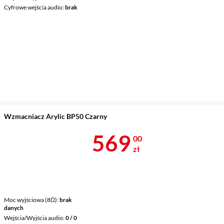
Cyfrowe wejścia audio
brak
Wzmacniacz Arylic BP50 Czarny
Cena 569 zł
569
00
zł
Moc wyjściowa (8Ω)
brak
danych
Wejścia/Wyjścia audio
0 / 0