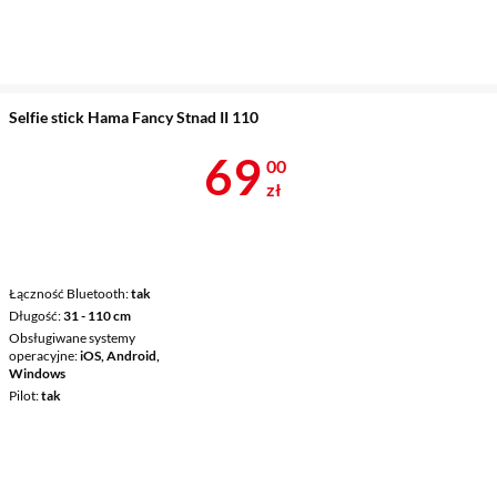
Selfie stick Hama Fancy Stnad II 110
Cena 69 zł
69
00
zł
Łączność Bluetooth
tak
Długość
31 - 110 cm
Obsługiwane systemy
operacyjne
iOS, Android,
Windows
Pilot
tak