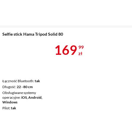
Selfie stick Hama Tripod Solid 80
Cena 169,99 
169
99
zł
Łączność Bluetooth
tak
Długość
22 - 80 cm
Obsługiwane systemy
operacyjne
iOS, Android,
Windows
Pilot
tak