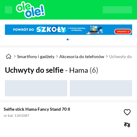
Karuzela z banerami, aktualny element 1 z 
Smartfony i gadżety
Akcesoria do telefonów
Uchwyty do sel
Uchwyty do selfie
- Hama
(6)
Selfie stick Hama Fancy Stand 70 II
nr kat. 1341087