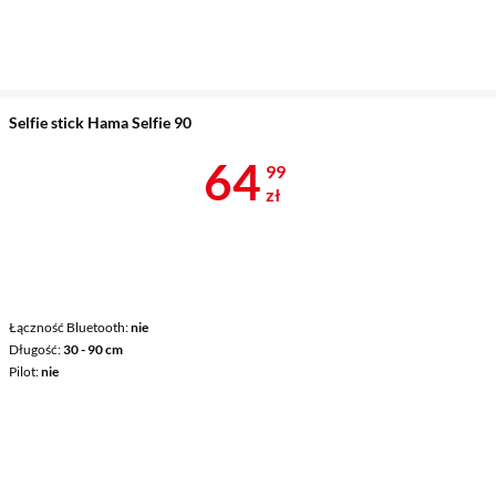
Selfie stick Hama Selfie 90
Cena 64,99 z
64
99
zł
Łączność Bluetooth
nie
Długość
30 - 90 cm
Pilot
nie