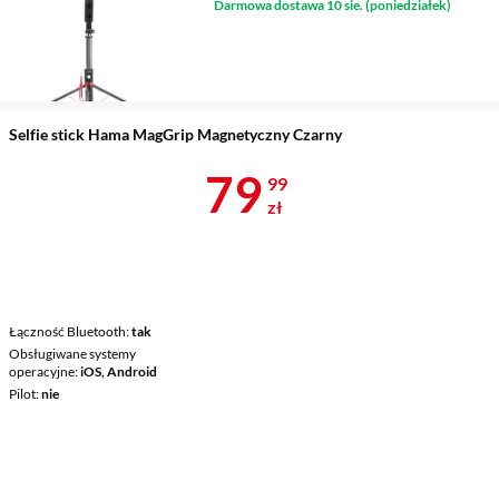
Darmowa dostawa 10 sie. (poniedziałek)
Długość
38 - 170 cm
Obsługiwane systemy
operacyjne
iOS, Android
Pilot
tak
Selfie stick Hama MagGrip Magnetyczny Czarny
Cena 79,99 z
79
99
zł
Łączność Bluetooth
tak
Obsługiwane systemy
operacyjne
iOS, Android
Pilot
nie