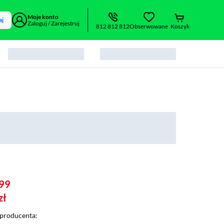
Moje konto
aj
Zaloguj / Zarejestruj
812 812 812
Obserwowane
Koszyk
99
zł
producenta: