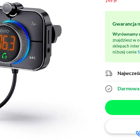
149 zł
Gwarancja na
Wyrównamy ce
znajdziesz w 
sklepach inte
niższej cenie
S
Najwcześn
Darmowa 