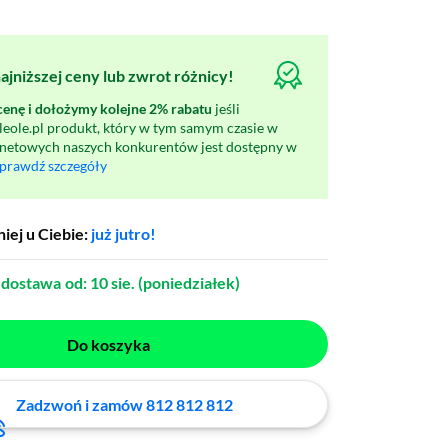
jniższej ceny lub zwrot różnicy!
nę i dołożymy kolejne 2% rabatu
jeśli
oleole.pl produkt, który w tym samym czasie w
rnetowych naszych konkurentów jest dostępny w
prawdź szczegóły
iej u Ciebie:
już jutro!
dostawa
od: 10 sie. (poniedziałek)
Do koszyka
Zadzwoń i zamów 812 812 812