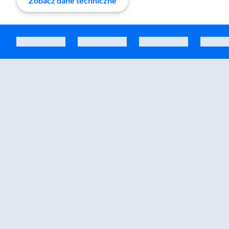
Zobacz dane techniczne
Zostałeś przeniesiony do sekcji akcesoriów