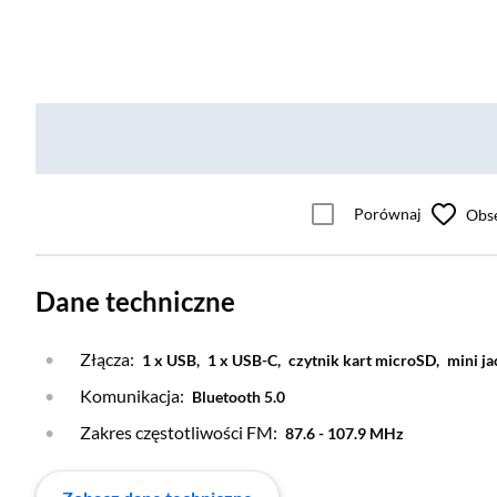
Porównaj
Obs
Dane techniczne
Złącza:
1 x USB,
1 x USB-C,
czytnik kart microSD,
mini j
Komunikacja:
Bluetooth 5.0
Zakres częstotliwości FM:
87.6 - 107.9 MHz