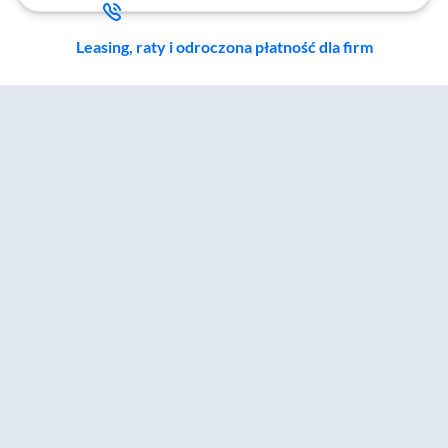
Leasing, raty i odroczona płatność dla firm
Zostałeś przeniesiony do sekcji akcesoriów