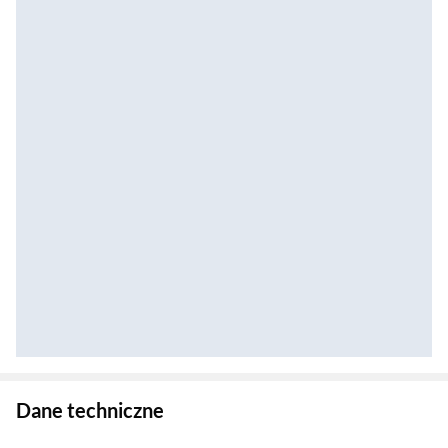
Zostałeś przeniesiony do danych technicznych produktu
Dane techniczne