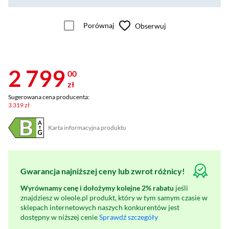
Porównaj
Obserwuj
2 799
00
zł
Sugerowana cena producenta:
3 319 zł
Karta informacyjna produktu
Plik w formacie pdf
(otworzy się w nowym oknie)
Gwarancja najniższej ceny lub zwrot różnicy!
Wyrównamy cenę i dołożymy kolejne 2% rabatu
jeśli
znajdziesz w oleole.pl produkt, który w tym samym czasie w
sklepach internetowych naszych konkurentów jest
dostępny w niższej cenie
Sprawdź szczegóły