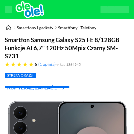
Smartfony i gadżety
Smartfony i Telefony
Smartfon Samsung Galaxy S25 FE 8/128GB
Funkcje AI 6,7" 120Hz 50Mpix Czarny SM-
S731
pięć gwiazdek
5
1 opinia
nr kat. 1364945
STREFA OKAZJI
KUP TERAZ, ZAPŁAĆ
ZA 30 DNI