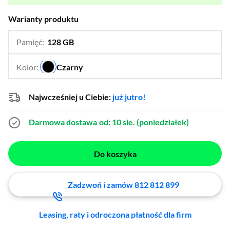
Warianty produktu
Pamięć:
128 GB
…
256 GB,
512 GB
Kolor:
Czarny
…
Najwcześniej u Ciebie:
już jutro!
Darmowa dostawa
od: 10 sie. (poniedziałek)
Do koszyka
Zadzwoń i zamów 812 812 899
Leasing, raty i odroczona płatność dla firm