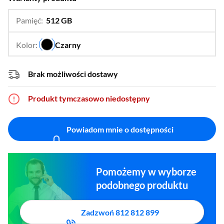
Pamięć:
512 GB
…
256 GB
Kolor:
Czarny
…
Brak możliwości dostawy
Produkt tymczasowo niedostępny
Powiadom mnie o dostępności
Pomożemy w wyborze
podobnego produktu
Zadzwoń 812 812 899