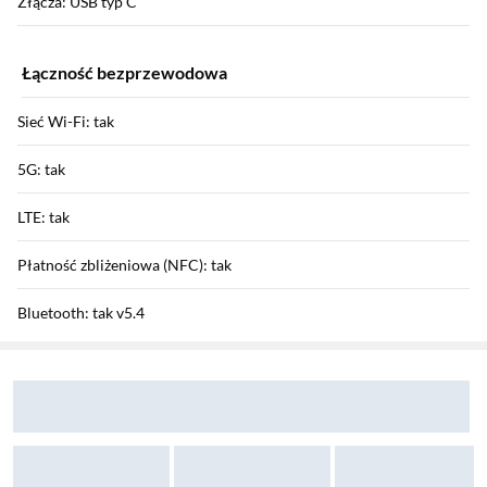
Złącza: USB typ C
Łączność bezprzewodowa
Sieć Wi-Fi: tak
5G: tak
LTE: tak
Płatność zbliżeniowa (NFC): tak
Bluetooth: tak v5.4
Sekcja pominięta
Zostałeś przeniesiony do opinii
Zostałeś przeniesiony do pytań i odpowiedzi
HSDPA / HSUPA / HSPA+: tak / tak / tak
GPRS / EDGE: tak / tak
Funkcje aparatu