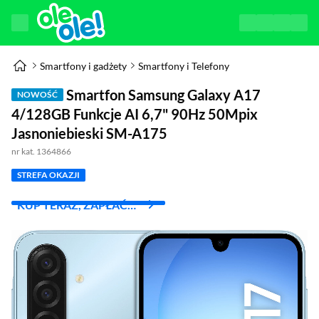
Smartfony i gadżety
Smartfony i Telefony
Smartfon Samsung Galaxy A17
NOWOŚĆ
4/128GB Funkcje AI 6,7" 90Hz 50Mpix
Jasnoniebieski SM-A175
nr kat. 1364866
STREFA OKAZJI
KUP TERAZ, ZAPŁAĆ
ZA 30 DNI