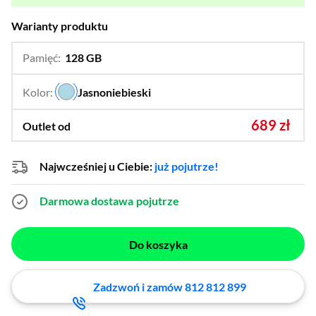
Warianty produktu
Pamięć:
128 GB
…
256 GB
Kolor:
Jasnoniebieski
…
689 zł
Outlet od
Najwcześniej u Ciebie:
już pojutrze!
Darmowa dostawa
pojutrze
Do koszyka
Zadzwoń i zamów 812 812 899