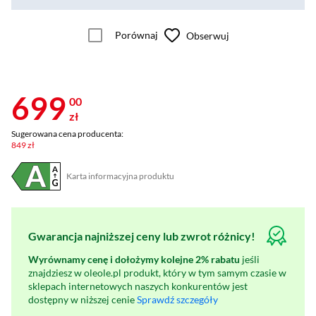
Porównaj
Obserwuj
699
00
zł
Sugerowana cena producenta:
849 zł
Karta informacyjna produktu
Plik w formacie pdf
(otworzy się w nowym oknie)
Gwarancja najniższej ceny lub zwrot różnicy!
Wyrównamy cenę i dołożymy kolejne 2% rabatu
jeśli
znajdziesz w oleole.pl produkt, który w tym samym czasie w
sklepach internetowych naszych konkurentów jest
dostępny w niższej cenie
Sprawdź szczegóły