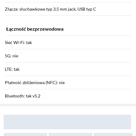
Złącza: słuchawkowe typ 3,5 mm jack, USB typ C
Łączność bezprzewodowa
Sieć Wi-Fi: tak
5G: nie
LTE: tak
Płatność zbliżeniowa (NFC): nie
Bluetooth: tak v5.2
Sekcja pominięta
Zostałeś przeniesiony do opinii
Zostałeś przeniesiony do pytań i odpowiedzi
HSDPA / HSUPA / HSPA+: tak / tak / tak
GPRS / EDGE: tak / tak