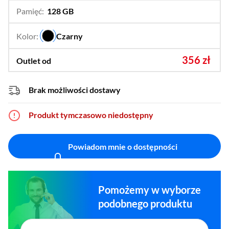
Pamięć:
128 GB
…
256 GB
Kolor:
Czarny
…
356 zł
Outlet od
Brak możliwości dostawy
Produkt tymczasowo niedostępny
Powiadom mnie o dostępności
Pomożemy w wyborze
podobnego produktu