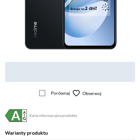
Porównaj
Obserwuj
Karta informacyjna produktu
Plik w formacie pdf
(otworzy się w nowym oknie)
Warianty produktu