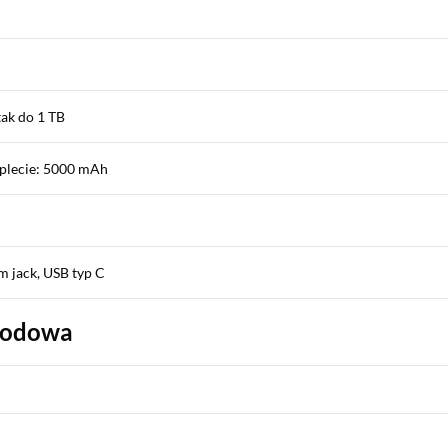
tak do 1 TB
plecie: 5000 mAh
m jack, USB typ C
wodowa