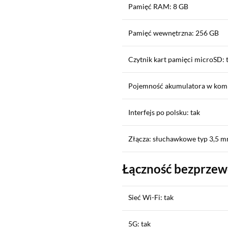
Pamięć RAM: 8 GB
Pamięć wewnętrzna: 256 GB
Czytnik kart pamięci microSD: 
Pojemność akumulatora w kom
Interfejs po polsku: tak
Złącza: słuchawkowe typ 3,5 m
Łączność bezprze
Sieć Wi-Fi: tak
5G: tak