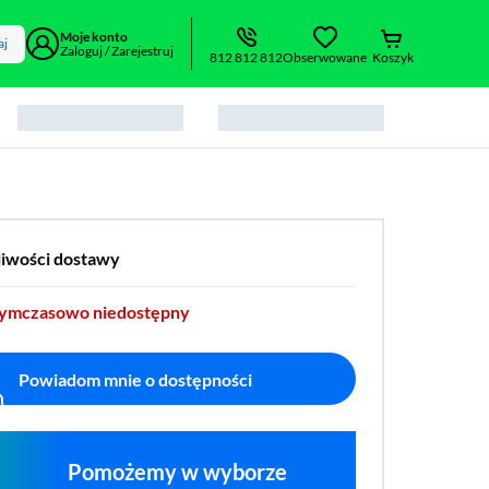
Moje konto
aj
Zaloguj / Zarejestruj
812 812 812
Obserwowane
Koszyk
liwości dostawy
tymczasowo niedostępny
Powiadom mnie o dostępności
Pomożemy w wyborze