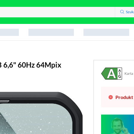
Szuk
 6,6" 60Hz 64Mpix
Karta
Plik w
(otwo
Produkt 