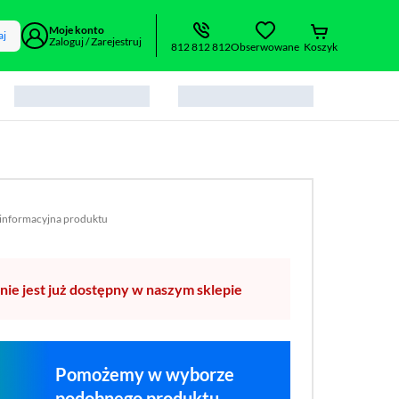
Moje konto
aj
Zaloguj / Zarejestruj
812 812 812
Obserwowane
Koszyk
 informacyjna produktu
 formacie pdf
rzy się w nowym oknie)
nie jest już dostępny w naszym sklepie
Pomożemy w wyborze
podobnego produktu