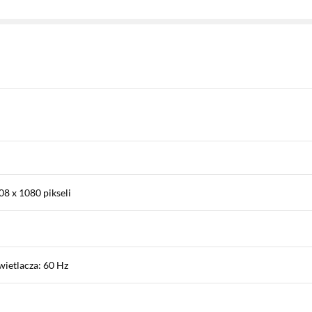
08 x 1080 pikseli
ietlacza: 60 Hz