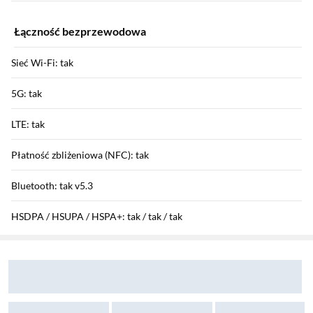
Łączność bezprzewodowa
Sieć Wi-Fi: tak
5G: tak
LTE: tak
Płatność zbliżeniowa (NFC): tak
Bluetooth: tak v5.3
HSDPA / HSUPA / HSPA+: tak / tak / tak
Sekcja pominięta
Zostałeś przeniesiony do opinii
Zostałeś przeniesiony do pytań i odpowiedzi
GPRS / EDGE: tak / tak
Funkcje aparatu