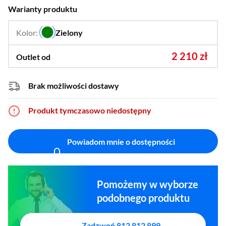
Warianty produktu
Kolor:
Zielony
…
2 210 zł
Outlet od
Brak możliwości dostawy
Produkt tymczasowo niedostępny
Powiadom mnie o dostępności
Pomożemy w wyborze
podobnego produktu
Zadzwoń 812 812 899