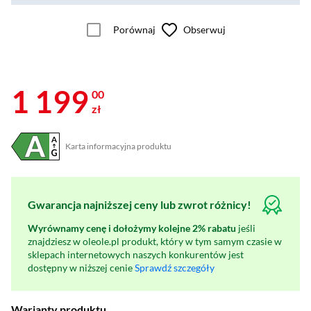
Porównaj
Obserwuj
1 199
00
zł
Karta informacyjna produktu
Plik w formacie pdf
(otworzy się w nowym oknie)
Gwarancja najniższej ceny lub zwrot różnicy!
Wyrównamy cenę i dołożymy kolejne 2% rabatu
jeśli
znajdziesz w oleole.pl produkt, który w tym samym czasie w
sklepach internetowych naszych konkurentów jest
dostępny w niższej cenie
Sprawdź szczegóły
Warianty produktu