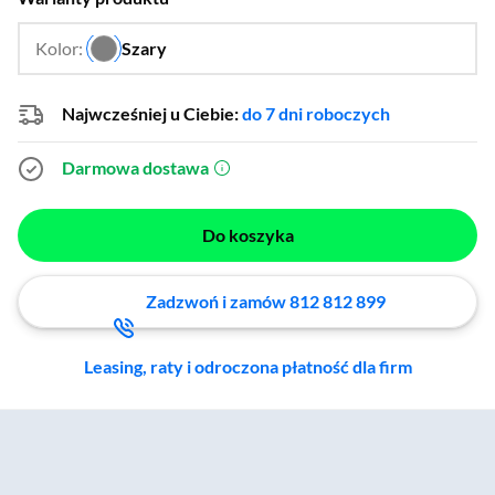
Kolor:
Szary
…
Najwcześniej u Ciebie:
do 7 dni roboczych
Darmowa dostawa
(otworzy się w nowym oknie)
Do koszyka
Zadzwoń i zamów 812 812 899
Leasing, raty i odroczona płatność dla firm
Zostałeś przeniesiony do sekcji akcesoriów