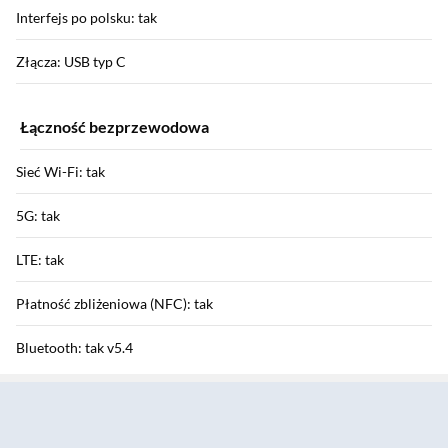
Interfejs po polsku: tak
Złącza: USB typ C
Łączność bezprzewodowa
Sieć Wi-Fi: tak
5G: tak
LTE: tak
Płatność zbliżeniowa (NFC): tak
Bluetooth: tak v5.4
Sekcja pominięta
Bluetooth informacje: SBC, AAC, LDAC, aptX, aptX HD
HSDPA / HSUPA / HSPA+: tak / tak / tak