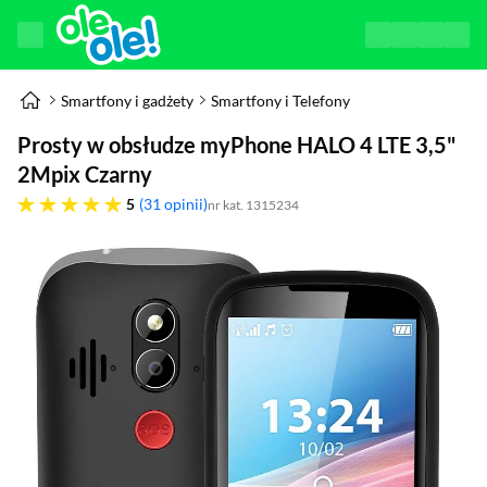
Smartfony i gadżety
Smartfony i Telefony
Prosty w obsłudze myPhone HALO 4 LTE 3,5"
2Mpix Czarny
pięć gwiazdek
5
31 opinii
nr kat. 1315234