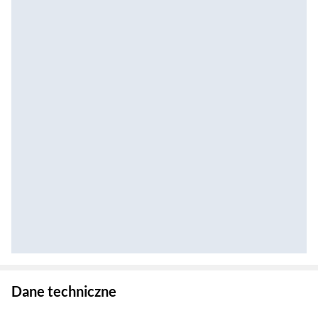
Zostałeś przeniesiony do danych technicznych produktu
Dane techniczne