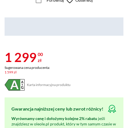
Porównaj
Obserwuj
1 299
00
zł
Sugerowana cena producenta:
1 599 zł
Karta informacyjna produktu
Plik w formacie pdf
(otworzy się w nowym oknie)
Gwarancja najniższej ceny lub zwrot różnicy!
Wyrównamy cenę i dołożymy kolejne 2% rabatu
jeśli
znajdziesz w oleole.pl produkt, który w tym samym czasie w