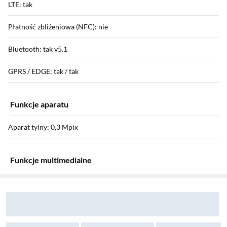
LTE: tak
Płatność zbliżeniowa (NFC): nie
Bluetooth: tak v5.1
GPRS / EDGE: tak / tak
Funkcje aparatu
Aparat tylny: 0,3 Mpix
Funkcje multimedialne
Sekcja pominięta
Zostałeś przeniesiony do opinii
Zostałeś przeniesiony do pytań i odpowiedzi
Radio FM: tak
Funkcje telefonu