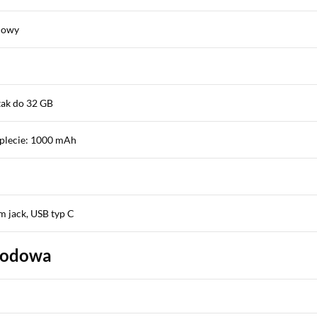
iowy
tak do 32 GB
plecie: 1000 mAh
m jack, USB typ C
wodowa