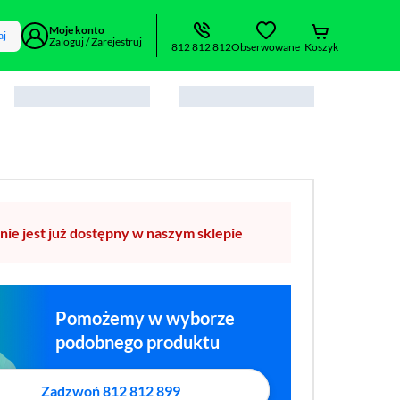
Moje konto
aj
Zaloguj / Zarejestruj
812 812 812
Obserwowane
Koszyk
nie jest już dostępny w naszym sklepie
Pomożemy w wyborze
podobnego produktu
Zadzwoń 812 812 899