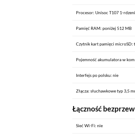
Procesor: Unisoc T107 1-rdzen
Pamięć RAM: poniżej 512 MB
Czytnik kart pamięci microSD: 
Pojemność akumulatora w kom
Interfejs po polsku: nie
Złącza: słuchawkowe typ 3,5 m
Łączność bezprze
Sieć Wi-Fi: nie