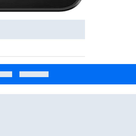
y
Smartfon Xiaomi 17 Ultra 16/512GB 6,9" 120Hz 50Mpix Zielony
Smartfon realme 16