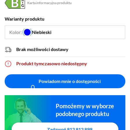
Karta informacyjna produktu
Plik w formacie pdf
(otworzy się w nowym oknie)
Warianty produktu
Kolor:
Niebieski
…
Brak możliwości dostawy
Produkt tymczasowo niedostępny
Powiadom mnie o dostępności
Pomożemy w wyborze
podobnego produktu
Zadzwoń 812 812 899