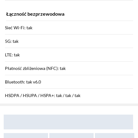
Łączność bezprzewodowa
Sieć Wi-Fi: tak
5G: tak
LTE: tak
Płatność zbliżeniowa (NFC): tak
Bluetooth: tak v6.0
HSDPA / HSUPA / HSPA+: tak / tak / tak
Sekcja pominięta
Zostałeś przeniesiony do opinii
Zostałeś przeniesiony do pytań i odpowiedzi
GPRS / EDGE: tak / tak
Funkcje aparatu