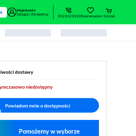
Moje konto
aj
Zaloguj / Zarejestruj
812 812 812
Obserwowane
Koszyk
liwości dostawy
tymczasowo niedostępny
Powiadom mnie o dostępności
Pomożemy w wyborze