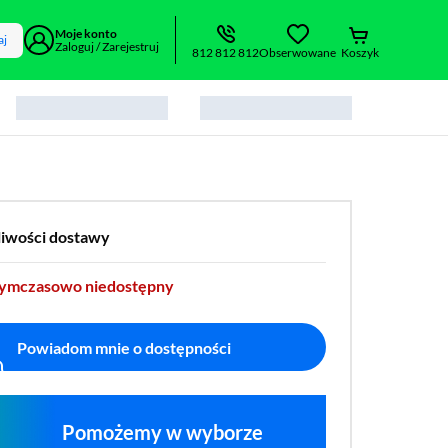
Moje konto
aj
Zaloguj / Zarejestruj
812 812 812
Obserwowane
Koszyk
liwości dostawy
tymczasowo niedostępny
Powiadom mnie o dostępności
Pomożemy w wyborze