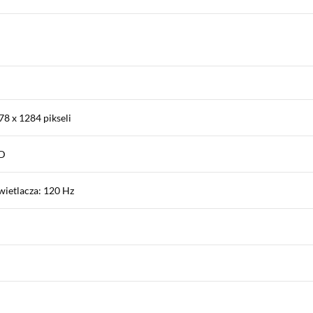
78 x 1284 pikseli
ED
wietlacza: 120 Hz