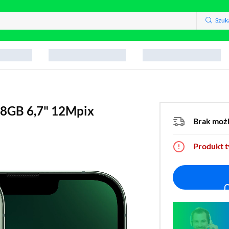
Szuk
28GB 6,7" 12Mpix
Brak moż
Produkt 