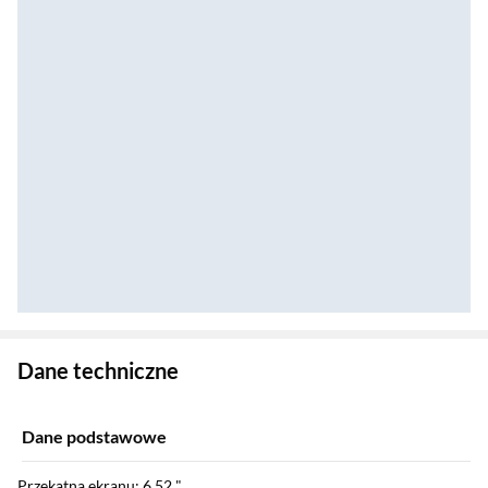
Zostałeś przeniesiony do danych technicznych produktu
Dane techniczne
Dane podstawowe
Przekątna ekranu: 6,52 "