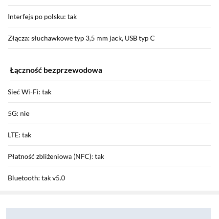
Interfejs po polsku: tak
Złącza: słuchawkowe typ 3,5 mm jack, USB typ C
Łączność bezprzewodowa
Sieć Wi-Fi: tak
5G: nie
LTE: tak
Płatność zbliżeniowa (NFC): tak
Bluetooth: tak v5.0
Sekcja pominięta
Zostałeś przeniesiony do opinii
Zostałeś przeniesiony do pytań i odpowiedzi
HSDPA / HSUPA / HSPA+: tak / tak / tak