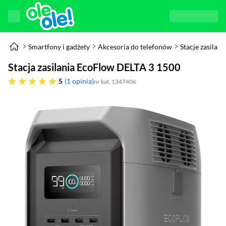
Smartfony i gadżety
Akcesoria do telefonów
Stacje zasilani
Stacja zasilania EcoFlow DELTA 3 1500
pięć gwiazdek
5
1 opinia
nr kat. 1347406