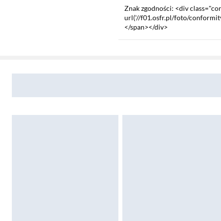
Znak zgodności: <div class="c
url('//f01.osfr.pl/foto/confor
</span></div>
Sekcja pominięta
Zostałeś przeniesiony do opinii
Zostałeś przeniesiony do pytań i odpowiedzi