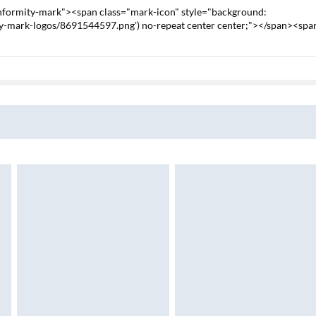
onformity-mark"><span class="mark-icon" style="background:
mity-mark-logos/8691544597.png') no-repeat center center;"></span><spa