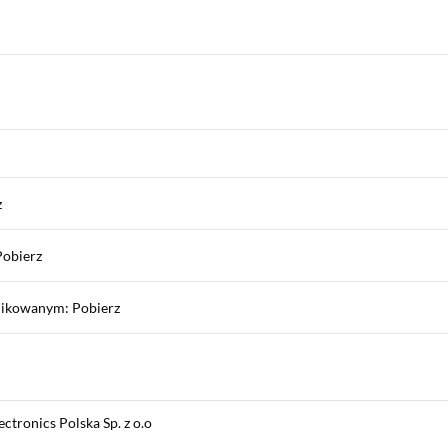
z
Pobierz
nikowanym: Pobierz
tronics Polska Sp. z o.o