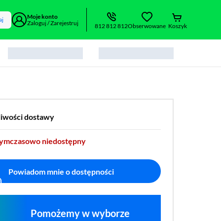
Moje konto
aj
Zaloguj / Zarejestruj
812 812 812
Obserwowane
Koszyk
liwości dostawy
tymczasowo niedostępny
Powiadom mnie o dostępności
Pomożemy w wyborze