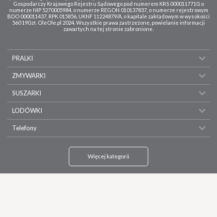
Gospodarczy Krajowego Rejestru Sądowego pod numerem KRS 0000117710, o
numerze NIP 5270005984, o numerze REGON 010137837, o numerze rejestrowym
BDO 000011437, RPK 015856, UKNF 11224879/A, o kapitale zakładowym w wysokości
560 190 zł. OleOle.pl 2024. Wszystkie prawa zastrzeżone, powielanie informacji
zawartych na tej stronie zabronione.
PRALKI
ZMYWARKI
SUSZARKI
LODÓWKI
Telefony
Więcej kategorii