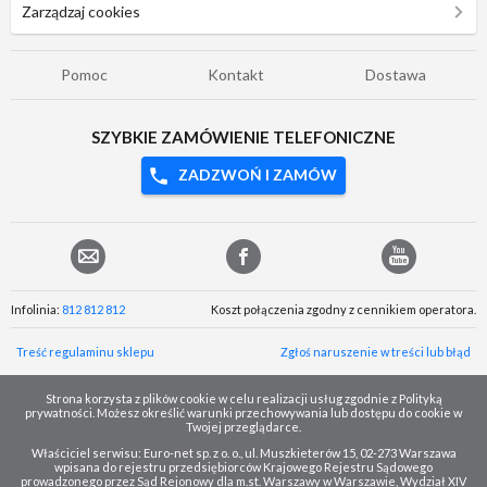
Zarządzaj cookies
Pomoc
Kontakt
Dostawa
SZYBKIE ZAMÓWIENIE TELEFONICZNE
ZADZWOŃ I ZAMÓW
Infolinia:
812 812 812
Koszt połączenia zgodny z cennikiem operatora.
Treść regulaminu sklepu
Zgłoś naruszenie w treści lub błąd
Strona korzysta z plików cookie w celu realizacji usług zgodnie z Polityką
prywatności. Możesz określić warunki przechowywania lub dostępu do cookie w
Twojej przeglądarce.
Właściciel serwisu: Euro-net sp. z o. o., ul. Muszkieterów 15, 02-273 Warszawa
wpisana do rejestru przedsiębiorców Krajowego Rejestru Sądowego
prowadzonego przez Sąd Rejonowy dla m.st. Warszawy w Warszawie, Wydział XIV