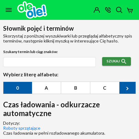
Przejdź do zawartości strony
Przejdź do wyszukiwarki
Przejdź do kategorii
Przejdź do stopki
Moje
OTWÓRZ
MENU
Konto
Koszy
KONTAKT
(0)
Jakiego
Słownik pojęć i terminów
produktu
szukasz?
Skorzystaj z poniższej wyszukiwarki lub przeglądaj alfabetyczny spis
terminów, następnie kliknij myszką w interesujące Cię hasło.
Szukany termin lub ciąg znaków:
SZUKAJ
Wybierz literę alfabetu:
0
A
B
C
Ć
Czas ładowania - odkurzacze
automatyczne
Dotyczy:
Roboty sprzątające
Czas ładowania w pełni rozładowanego akumulatora.