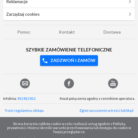
Reklamacje
Zarządzaj cookies
Pomoc
Kontakt
Dostawa
SZYBKIE ZAMÓWIENIE TELEFONICZNE
ZADZWOŃ I ZAMÓW
Infolinia:
812 812 812
Koszt połączenia zgodny z cennikiem operatora.
Treść regulaminu sklepu
Zgłoś naruszenie w treści lub błąd
Strona korzysta z plików cookie w celu realizacji usług zgodnie z Polityką
prywatności. Możesz określić warunki przechowywania lub dostępu do cookie w
Twojej przeglądarce.