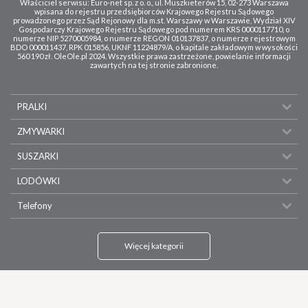
Właściciel serwisu: Euro-net sp. z o. o., ul. Muszkieterów 15, 02-273 Warszawa
wpisana do rejestru przedsiębiorców Krajowego Rejestru Sądowego
prowadzonego przez Sąd Rejonowy dla m.st. Warszawy w Warszawie, Wydział XIV
Gospodarczy Krajowego Rejestru Sądowego pod numerem KRS 0000117710, o
numerze NIP 5270005984, o numerze REGON 010137837, o numerze rejestrowym
BDO 000011437, RPK 015856, UKNF 11224879/A, o kapitale zakładowym w wysokości
560 190 zł. OleOle.pl 2024. Wszystkie prawa zastrzeżone, powielanie informacji
zawartych na tej stronie zabronione.
PRALKI
ZMYWARKI
SUSZARKI
LODÓWKI
Telefony
Więcej kategorii