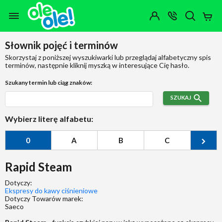
Przejdź do zawartości strony
Przejdź do wyszukiwarki
Przejdź do kategorii
Przejdź do stopki
Moje
OTWÓRZ
MENU
Konto
Koszy
KONTAKT
(0)
Jakiego
Słownik pojęć i terminów
produktu
szukasz?
Skorzystaj z poniższej wyszukiwarki lub przeglądaj alfabetyczny spis
terminów, następnie kliknij myszką w interesujące Cię hasło.
Szukany termin lub ciąg znaków:
SZUKAJ
Wybierz literę alfabetu:
0
A
B
C
Ć
Rapid Steam
Dotyczy:
Ekspresy do kawy ciśnieniowe
Dotyczy Towarów marek:
Saeco