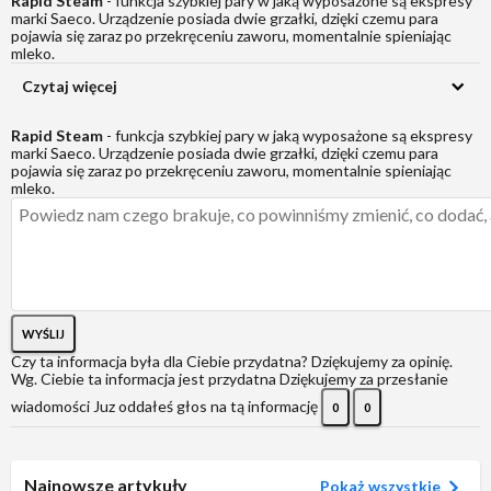
Rapid Steam
- funkcja szybkiej pary w jaką wyposażone są ekspresy
marki Saeco. Urządzenie posiada dwie grzałki, dzięki czemu para
pojawia się zaraz po przekręceniu zaworu, momentalnie spieniając
mleko.
Czytaj więcej
Rapid Steam
- funkcja szybkiej pary w jaką wyposażone są ekspresy
marki Saeco. Urządzenie posiada dwie grzałki, dzięki czemu para
pojawia się zaraz po przekręceniu zaworu, momentalnie spieniając
mleko.
WYŚLIJ
Czy ta informacja była dla Ciebie przydatna?
Dziękujemy za opinię.
Wg. Ciebie ta informacja jest przydatna
Dziękujemy za przesłanie
wiadomości
Juz oddałeś głos na tą informację
0
0
Najnowsze artykuły
Pokaż wszystkie