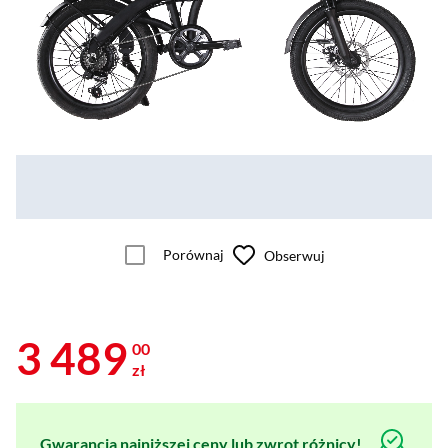
Porównaj
Obserwuj
3 489
00
zł
Gwarancja najniższej ceny lub zwrot różnicy!