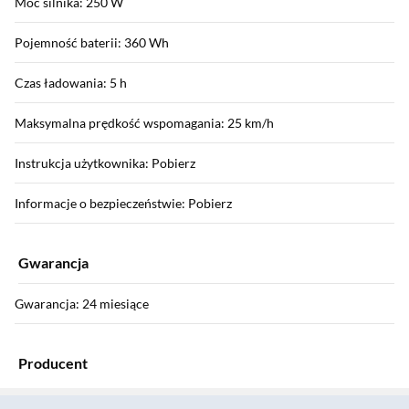
Moc silnika: 250 W
Pojemność baterii: 360 Wh
Czas ładowania: 5 h
Maksymalna prędkość wspomagania: 25 km/h
Instrukcja użytkownika: Pobierz
Informacje o bezpieczeństwie: Pobierz
Gwarancja
Gwarancja: 24 miesiące
Producent
Sekcja pominięta
Nazwa producenta: Sharp ConsumerElectronics Poland sp. z o.o.