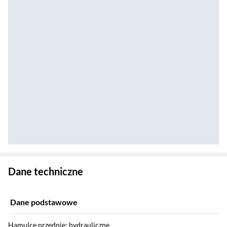
Zostałeś przeniesiony do danych technicznych produktu
Dane techniczne
Dane podstawowe
Hamulce przednie: hydrauliczne