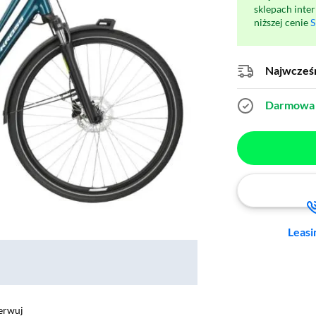
sklepach inte
niższej cenie
S
Najwcześn
Darmowa 
Leasi
erwuj