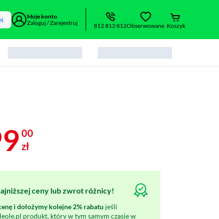
Moje konto
aj
Zaloguj / Zarejestruj
812 812 812
Obserwowane
Koszyk
99
00
zł
jniższej ceny lub zwrot różnicy!
nę i dołożymy kolejne 2% rabatu
jeśli
oleole.pl produkt, który w tym samym czasie w