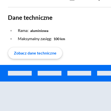
Dane techniczne
Rama:
aluminiowa
Maksymalny zasięg:
100 km
Zobacz dane techniczne
Zostałeś przeniesiony do sekcji akcesoriów