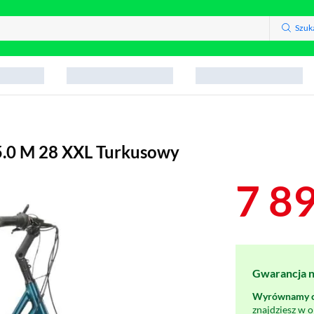
Szuk
5.0 M 28 XXL Turkusowy
7 8
Gwarancja na
Wyrównamy ce
znajdziesz w 