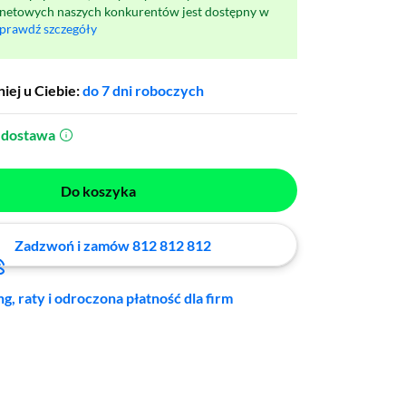
rnetowych naszych konkurentów jest dostępny w
prawdź szczegóły
iej u Ciebie:
do 7 dni roboczych
dostawa
(otworzy się w nowym oknie)
Do koszyka
Zadzwoń i zamów 812 812 812
ng, raty i odroczona płatność dla firm