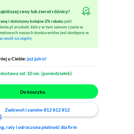
jniższej ceny lub zwrot różnicy!
nę i dołożymy kolejne 2% rabatu
jeśli
oleole.pl produkt, który w tym samym czasie w
rnetowych naszych konkurentów jest dostępny w
prawdź szczegóły
iej u Ciebie:
już jutro!
dostawa
od: 10 sie. (poniedziałek)
Do koszyka
Zadzwoń i zamów 812 812 812
ng, raty i odroczona płatność dla firm