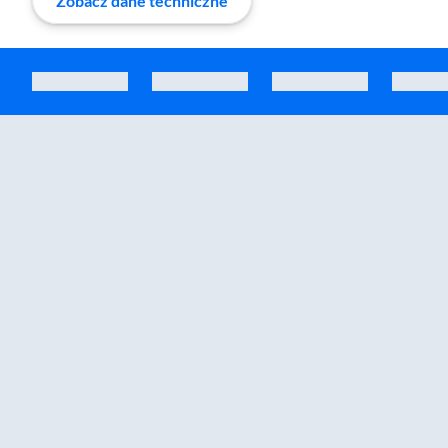
Zobacz dane techniczne
Zostałeś przeniesiony do sekcji akcesoriów