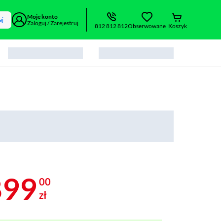
Moje konto
aj
Zaloguj / Zarejestruj
812 812 812
Obserwowane
Koszyk
899
00
zł