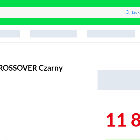
Szuk
 CROSSOVER Czarny
11 