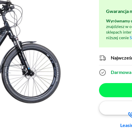
Gwarancja na
Wyrównamy ce
znajdziesz w 
sklepach inte
niższej cenie
S
Najwcześn
Darmowa 
Leasi