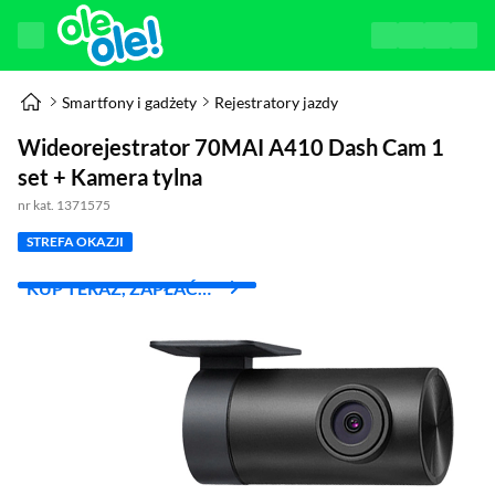
Smartfony i gadżety
Rejestratory jazdy
Wideorejestrator 70MAI A410 Dash Cam 1
set + Kamera tylna
nr kat. 1371575
STREFA OKAZJI
KUP TERAZ, ZAPŁAĆ
ZA 30 DNI