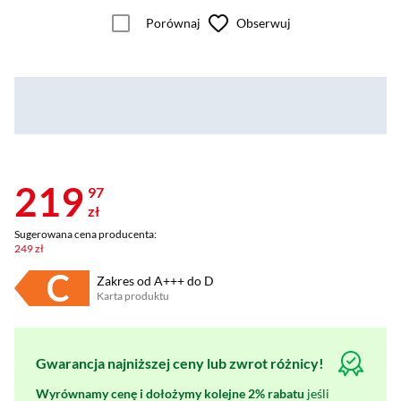
Porównaj
Obserwuj
219
97
zł
Sugerowana cena producenta:
249 zł
Zakres od A+++ do D
Karta produktu
Plik w formacie pdf
(otworzy się w nowym oknie)
Gwarancja najniższej ceny lub zwrot różnicy!
Wyrównamy cenę i dołożymy kolejne 2% rabatu
jeśli