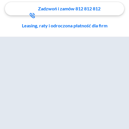
Zadzwoń i zamów 812 812 812
Leasing, raty i odroczona płatność dla firm
Zostałeś przeniesiony do sekcji akcesoriów