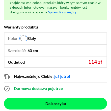
znajdziesz w oleole.pl produkt, który w tym samym czasie w
sklepach internetowych naszych konkurentów jest
dostępny w niższej cenie
Sprawdź szczegóły
Warianty produktu
Kolor:
Biały
…
Szerokość:
60 cm
…
50 cm
114 zł
Outlet od
Najwcześniej u Ciebie:
już jutro!
Darmowa dostawa
pojutrze
Do koszyka