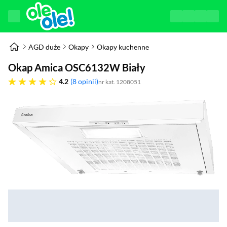
AGD duże
Okapy
Okapy kuchenne
Okap Amica OSC6132W Biały
4.2 gwiazdek
4.2
8 opinii
nr kat. 1208051