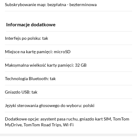
Subskrybowanie map: bezpłatna - bezterminowa
Informacje dodatkowe
Interfejs po polsku: tak
Miejsce na kartę pamięci: microSD
Maksymalna wielkość karty pamięci: 32 GB
Technologia Bluetooth: tak
Gniazdo USB: tak
Języki sterowania głosowego do wyboru: polski
Dodatkowe opcje: asystent pasa ruchu, gniazdo kart SIM, TomTom
MyDrive, TomTom Road Trips, Wi-Fi
Sekcja pominięta
Zostałeś przeniesiony do opinii
Zostałeś przeniesiony do pytań i odpowiedzi