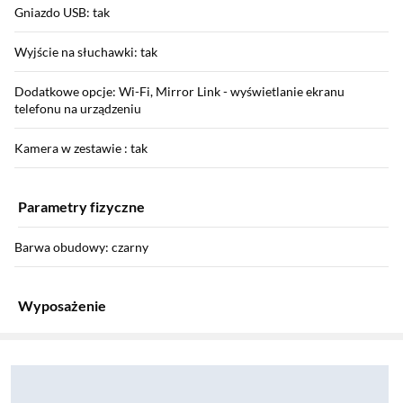
Gniazdo USB: tak
Wyjście na słuchawki: tak
Dodatkowe opcje: Wi-Fi, Mirror Link - wyświetlanie ekranu
telefonu na urządzeniu
Kamera w zestawie : tak
Parametry fizyczne
Barwa obudowy: czarny
Wyposażenie
Sekcja pominięta
Zostałeś przeniesiony do opinii
Zostałeś przeniesiony do pytań i odpowiedzi
Wyposażenie: instrukcja obsługi w języku polskim
Informacje o bezpieczeństwie: Pobierz