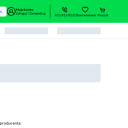
Moje konto
aj
Zaloguj / Zarejestruj
812 812 812
Obserwowane
Koszyk
producenta: