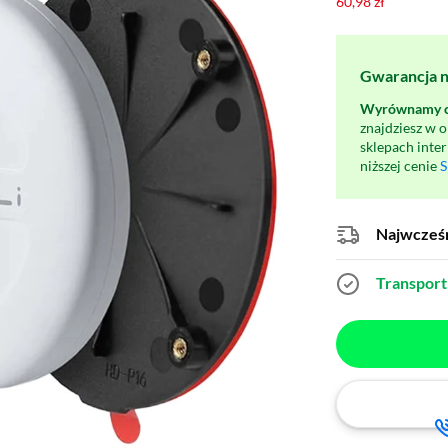
60,98 zł
Gwarancja na
Wyrównamy ce
znajdziesz w 
sklepach inte
niższej cenie
S
Najwcześn
Transport 