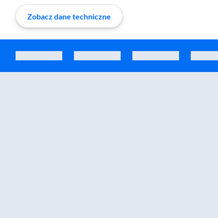
Zobacz dane techniczne
Zostałeś przeniesiony do sekcji akcesoriów