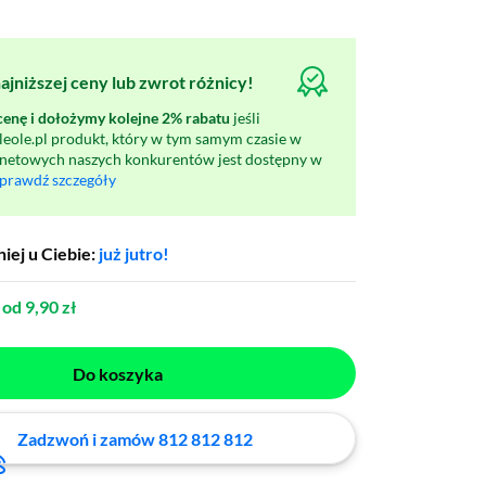
jniższej ceny lub zwrot różnicy!
nę i dołożymy kolejne 2% rabatu
jeśli
oleole.pl produkt, który w tym samym czasie w
rnetowych naszych konkurentów jest dostępny w
prawdź szczegóły
iej u Ciebie:
już jutro!
od 9,90 zł
Do koszyka
Zadzwoń i zamów 812 812 812