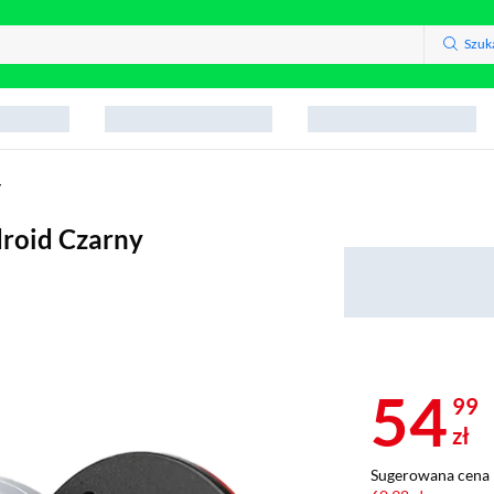
Szuk
y
droid Czarny
54
99
zł
Sugerowana cena 