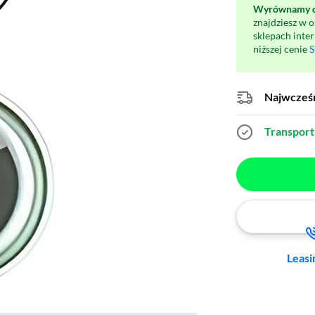
Wyrównamy ce
znajdziesz w 
sklepach inte
niższej cenie
S
Najwcześn
Transport 
Leasi