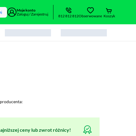
Moje konto
aj
Zaloguj / Zarejestruj
812 812 812
Obserwowane
Koszyk
producenta:
jniższej ceny lub zwrot różnicy!