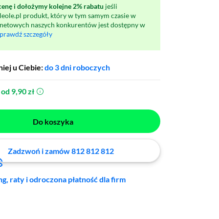
nę i dołożymy kolejne 2% rabatu
jeśli
oleole.pl produkt, który w tym samym czasie w
rnetowych naszych konkurentów jest dostępny w
prawdź szczegóły
iej u Ciebie:
do 3 dni roboczych
od 9,90 zł
(otworzy się w nowym oknie)
Do koszyka
Zadzwoń i zamów 812 812 812
ng, raty i odroczona płatność dla firm