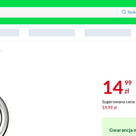
Szuk
y
14
99
zł
Sugerowana cena 
19,99 zł
Gwarancja na