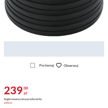
Porównaj
Obserwuj
239
00
zł
Sugerowana cena producenta:
299 zł