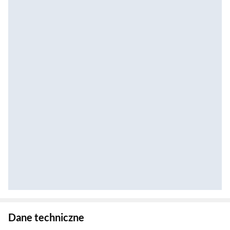
Zostałeś przeniesiony do danych technicznych produktu
Dane techniczne