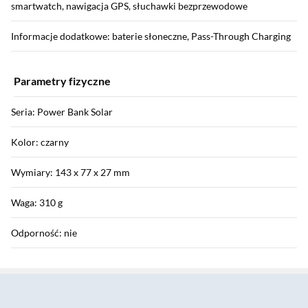
smartwatch, nawigacja GPS, słuchawki bezprzewodowe
Informacje dodatkowe: baterie słoneczne, Pass-Through Charging
Parametry fizyczne
Seria: Power Bank Solar
Kolor: czarny
Wymiary: 143 x 77 x 27 mm
Waga: 310 g
Odporność: nie
Sekcja pominięta
Instrukcja użytkownika: Pobierz
Informacje o bezpieczeństwie: Pobierz