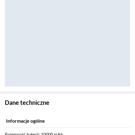
Zostałeś przeniesiony do danych technicznych produktu
Dane techniczne
Informacje ogólne
Pojemność baterii: 10000 mAh