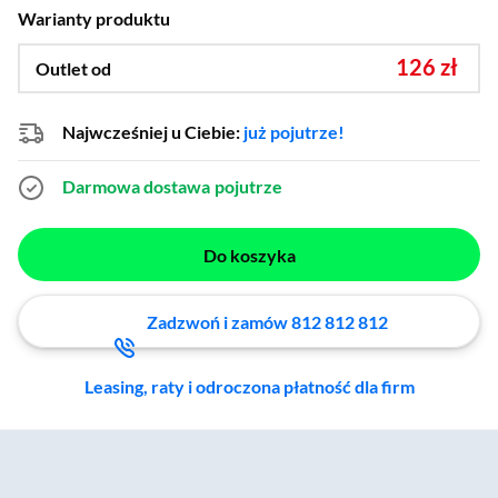
Warianty produktu
126 zł
Outlet od
Najwcześniej u Ciebie:
już pojutrze!
Darmowa dostawa
pojutrze
Do koszyka
Zadzwoń i zamów 812 812 812
Leasing, raty i odroczona płatność dla firm
Zostałeś przeniesiony do sekcji akcesoriów