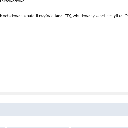
bezprzewodowe
k naładowania baterii (wyświetlacz LED), wbudowany kabel, certyfikat 
z
Pobierz