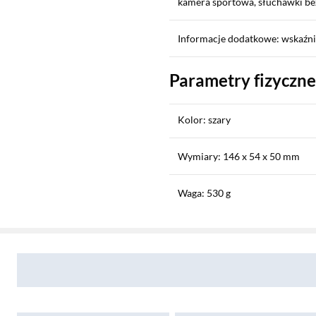
kamera sportowa, słuchawki 
Informacje dodatkowe: wskaźni
Parametry fizyczne
Kolor: szary
Wymiary: 146 x 54 x 50 mm
Waga: 530 g
Sekcja pominięta
Odporność: nie
Zostałeś przeniesiony do opinii
Zostałeś przeniesiony do pytań i odpowiedzi
Instrukcja użytkownika: Pobier
Informacje o bezpieczeństwie: 