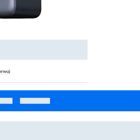
erwuj
ll FC51 Bipow 2 Pro 30000mAh 22,5W Cyfrowy wyświetlacz, Wbudowany kabel USB-C