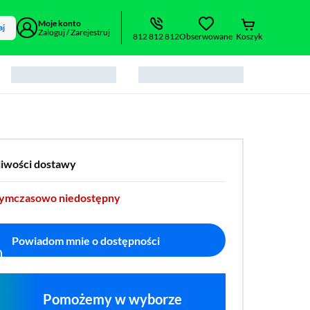
Moje konto
aj
Zaloguj / Zarejestruj
812 812 812
Obserwowane
Koszyk
liwości dostawy
tymczasowo niedostępny
Powiadom mnie o dostępności
Pomożemy w wyborze