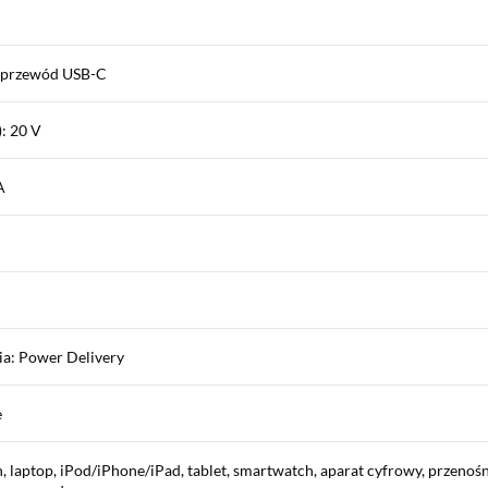
x przewód USB-C
: 20 V
A
ia: Power Delivery
e
 laptop, iPod/iPhone/iPad, tablet, smartwatch, aparat cyfrowy, przenośn