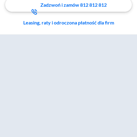
Zadzwoń i zamów 812 812 812
Leasing, raty i odroczona płatność dla firm
Zostałeś przeniesiony do sekcji akcesoriów