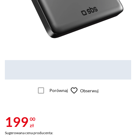
Porównaj
Obserwuj
199
00
zł
Sugerowana cena producenta: