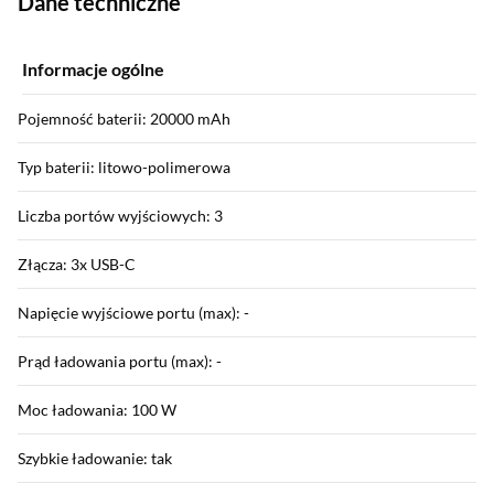
Dane techniczne
Informacje ogólne
Pojemność baterii: 20000 mAh
Typ baterii: litowo-polimerowa
Liczba portów wyjściowych: 3
Złącza: 3x USB-C
Napięcie wyjściowe portu (max): -
Prąd ładowania portu (max): -
Moc ładowania: 100 W
Szybkie ładowanie: tak