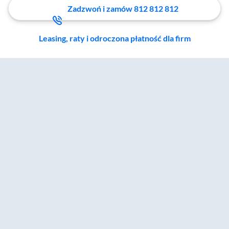
Zadzwoń i zamów 812 812 812
Leasing, raty i odroczona płatność dla firm
Zostałeś przeniesiony do sekcji akcesoriów