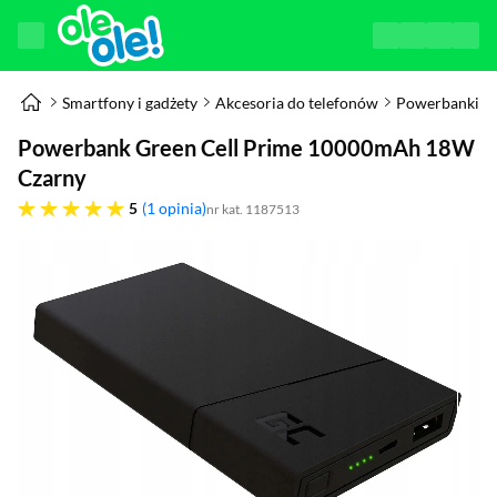
Smartfony i gadżety
Akcesoria do telefonów
Powerbanki
Powerbank Green Cell Prime 10000mAh 18W
Czarny
pięć gwiazdek
5
1 opinia
nr kat. 1187513