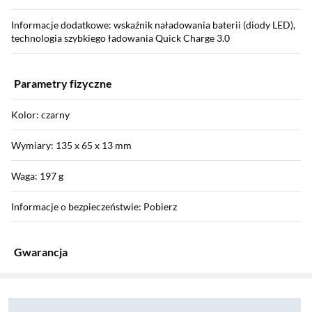
Informacje dodatkowe: wskaźnik naładowania baterii (diody LED),
technologia szybkiego ładowania Quick Charge 3.0
Parametry fizyczne
Kolor: czarny
Wymiary: 135 x 65 x 13 mm
Waga: 197 g
Informacje o bezpieczeństwie: Pobierz
Gwarancja
Sekcja pominięta
Zostałeś przeniesiony do opinii
Zostałeś przeniesiony do pytań i odpowiedzi
Gwarancja: 12 miesięcy