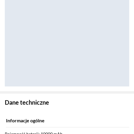
Zostałeś przeniesiony do danych technicznych produktu
Dane techniczne
Informacje ogólne
Pojemność baterii: 10000 mAh